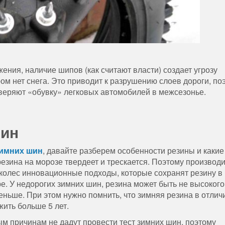
ния, наличие шипов (как считают власти) создает угрозу
м нет снега. Это приводит к разрушению слоев дороги, по
веряют «обувку» легковых автомобилей в межсезонье.
шин
зимних шин
, давайте разберем особенности резины и какие
езина на морозе твердеет и трескается. Поэтому производ
колес инновационные подходы, которые сохранят резину в
е. У недорогих зимних шин, резина может быть не высокого
меньше. При этом нужно помнить, что зимняя резина в отлич
жить больше 5 лет.
м причинам не дадут провести тест зимних шин, поэтому