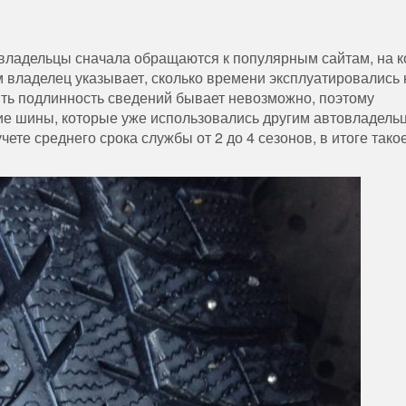
овладельцы сначала обращаются к популярным сайтам, на 
 владелец указывает, сколько времени эксплуатировались 
ть подлинность сведений бывает невозможно, поэтому
ние шины, которые уже использовались другим автовладель
чете среднего срока службы от 2 до 4 сезонов, в итоге тако