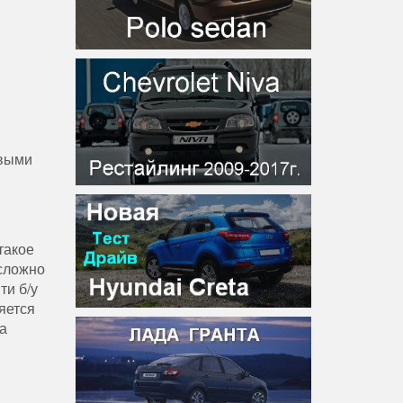
овыми
такое
 сложно
ти б/у
яется
а