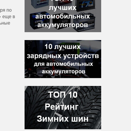
ря по
» еще в
льные