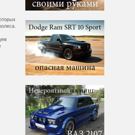
которых
колеса.
цем
е