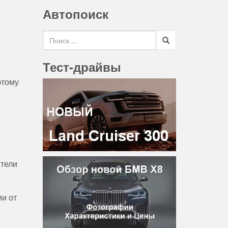
Автопоиск
Search for
Тест-драйвы
этому
ители
ии от