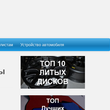
листам
Устройство автомобиля
ны