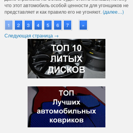
что этот автомобиль особой ценности для угонщиков не
представляет и как правило его не угоняют.
(далее…)
1
2
3
4
5
6
7
»
Следующая страница →