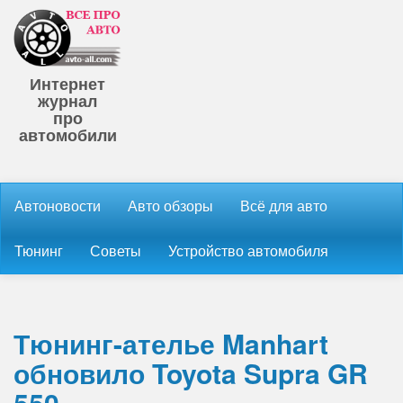
Интернет
журнал
про
автомобили
Автоновости
Авто обзоры
Всё для авто
Тюнинг
Советы
Устройство автомобиля
Тюнинг-ателье Manhart
обновило Toyota Supra GR
550