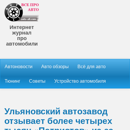
Интернет
журнал
про
автомобили
Автоновости
Авто обзоры
Всё для авто
Тюнинг
Советы
Устройство автомобиля
Ульяновский автозавод
отзывает более четырех
тысяч «Патриотов» из-за