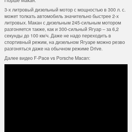
Порше Макан.
3-х литровый дизельный мотор с мощностью в 300 л. с.
может толкать автомобиль значительно быстрее 2-х
литровых. Макан с дизельным 245-сильным мотором
разгоняется также, как и 300-сильный Ягуар – за 6,2
секунды до 100 км/ч. Даже не надо переходить в
спортивный режим, на дизельном Ягуаре можно резво
разгоняться даже на обычном режиме Drive.
Далее видео F-Pace vs Porsche Macan: