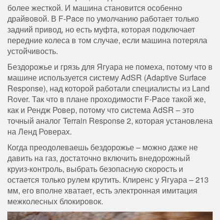
более жесткой. И машина становится особенно
драйвовой. В F-Pace по умолчанию работает только
задний привод, но есть муфта, которая подключает
передние колеса в том случае, если машина потеряла
устойчивость.
Бездорожье и грязь для Ягуара не помеха, потому что в
машине используется систему AdSR (Adaptive Surface
Response), над которой работали специалисты из Land
Rover. Так что в плане проходимости F-Pace такой же,
как и Рендж Ровер, потому что система AdSR – это
точный аналог Terrain Response 2, которая установлена
на Ленд Роверах.
Когда преодолеваешь бездорожье – можно даже не
давить на газ, достаточно включить внедорожный
круиз-контроль, выбрать безопасную скорость и
остается только рулем крутить. Клиренс у Ягуара – 213
мм, его вполне хватает, есть электронная имитация
межколесных блокировок.