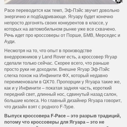
Pace переводится как темп, Эф-Пэйс звучит довольно
энергично и подбадривающе. Ягуару будет конечно
непросто догонять своих конкурентов в классе, у
которых на автомобильном рынке уже все схвачено.
Речь идет про кроссоверы от Порше, БМВ, Мерседес и
Ауди.
Несмотря на то, что опыт в производстве
внедорожников у Land Rover есть, а кроссовер Ягуар
сделали только сейчас. Скорее всего, что раньше
просто руки не доходили. Внешне Ягуар Эф-Пэйс
слегка похож на Инфинити ФХ, который недавно
переименовали в QX70. Пропорции у Ягуара такие же,
как и у Инфинити – покатая задняя часть, короткий
передний свет, длинный нос, сдвинутый назад салон,
большие колеса. Но главный дизайнер Ягуара говорит,
что дизайн взят с родного F-Type.
Выпуск кроссовера F-Pace – это разрыв традиций,
потому что кроссоверы для Ягуара – это не