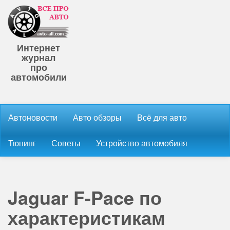
Интернет
журнал
про
автомобили
Автоновости
Авто обзоры
Всё для авто
Тюнинг
Советы
Устройство автомобиля
Jaguar F-Pace по
характеристикам