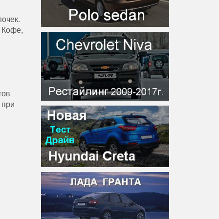
почек.
 Кофе,
тов
 при