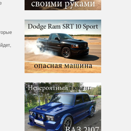
е
оторые
йдет,