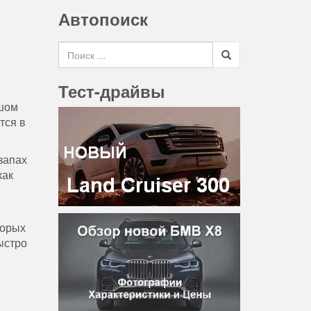
Автопоиск
Search for
Тест-драйвы
ьшом
тся в
запах
как
торых
ыстро