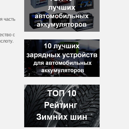
я часть
ество с
слоту.