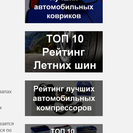
запах
х
вается
ся по