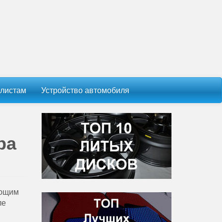
листам
Устройство автомобиля
ра
ающим
ле