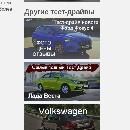
а тем
иболее
Другие тест-драйвы