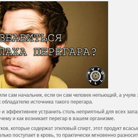
или сам начальник, если он сам человек непьющий, а учуяв 
 обладателю источника такого перегара.
е и эффективнее устранить столь неприятный для всех запа
чему и как возникает перегар в вашем организме.
ков, которые содержат этиловый спирт, этот продукт всасы
лько поступает в кровь, то практически мгновенно разносит