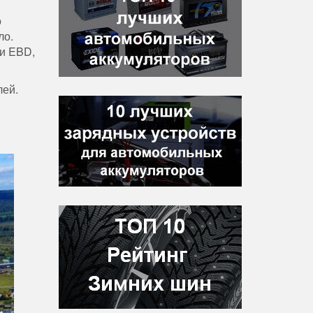
о
ло.
 и EBD,
лей.