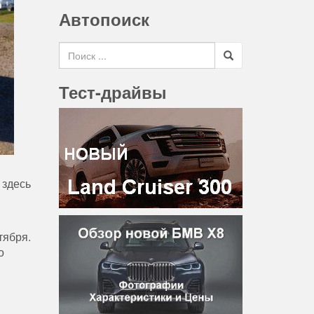
Автопоиск
Search for
Тест-драйвы
 здесь
тября.
о