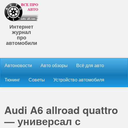
Интернет
журнал
про
автомобили
Автоновости
Авто обзоры
Всё для авто
Тюнинг
Советы
Устройство автомобиля
Audi A6 allroad quattro
— универсал с