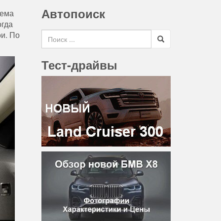
Автопоиск
тема
огда
Search for
ои. По
Тест-драйвы