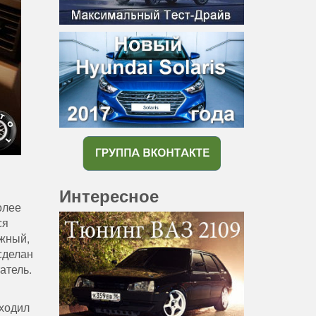
Интересное
олее
ся
ежный,
сделан
атель.
еходил