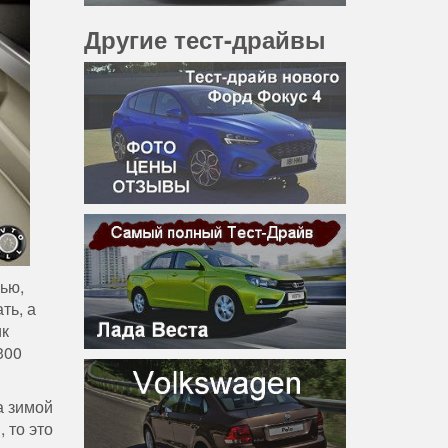
Другие тест-драйвы
ью,
ть, а
ик
300
а зимой
 то это