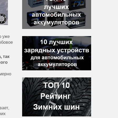
о уже
обовое
, так
ного
имерно
вает,
них