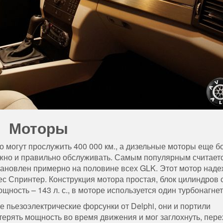
Моторы
о могут прослужить 400 000 км., а дизельные моторы еще б
ужно и правильно обслуживать. Самым популярным считает
тановлен примерно на половине всех GLK. Этот мотор над
с Спринтер. Конструкция мотора простая, блок цилиндров 
ощность – 143 л. с., в моторе используется один турбонагнет
е пьезоэлектрические форсунки от Delphi, они и портили
терять мощность во время движения и мог заглохнуть, пер