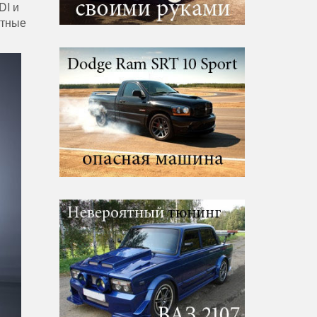
DI и
итные