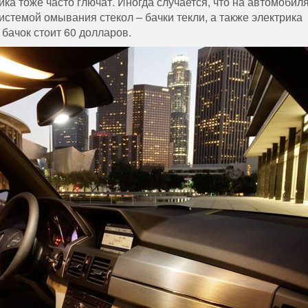
ика тоже часто глючат. Иногда случается, что на автомобиля
стемой омывания стекол – бачки текли, а также электрика
бачок стоит 60 долларов.