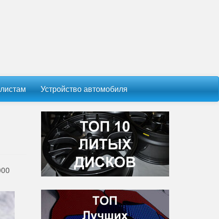
листам
Устройство автомобиля
000