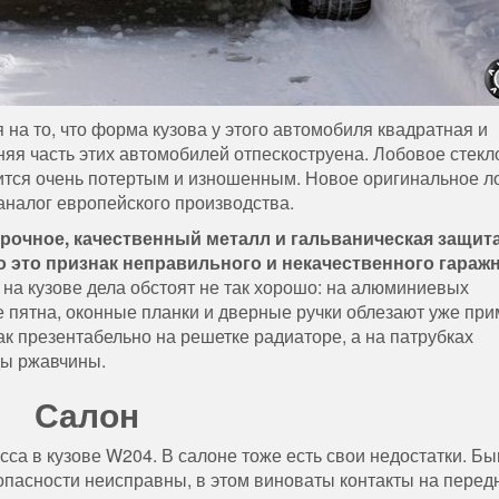
 на то, что форма кузова у этого автомобиля квадратная и
дняя часть этих автомобилей отпескоструена. Лобовое стекл
вится очень потертым и изношенным. Новое оригинальное л
 аналог европейского производства.
очное, качественный металл и гальваническая защита
 то это признак неправильного и некачественного гараж
на кузове дела обстоят не так хорошо: на алюминиевых
е пятна, оконные планки и дверные ручки облезают уже пр
так презентабельно на решетке радиаторе, а на патрубках
ды ржавчины.
Салон
са в кузове W204. В салоне тоже есть свои недостатки. Бы
зопасности неисправны, в этом виноваты контакты на перед