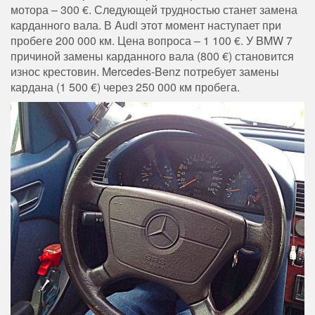
мотора – 300 €. Следующей трудностью станет замена
карданного вала. В Audi этот момент наступает при
пробеге 200 000 км. Цена вопроса – 1 100 €. У BMW 7
причиной замены карданного вала (800 €) становится
износ крестовин. Mercedes-Benz потребует замены
кардана (1 500 €) через 250 000 км пробега.