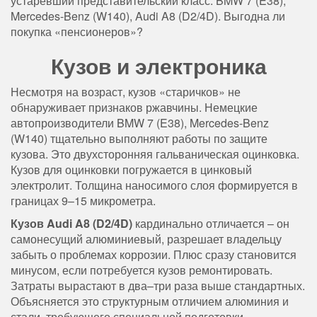
устаревший представительский класс: BMW 7 (E38),
Mercedes-Benz (W140), Audi A8 (D2/4D). Выгодна ли
покупка «пенсионеров»?
Кузов и электроника
Несмотря на возраст, кузов «старичков» не
обнаруживает признаков ржавчины. Немецкие
автопроизводители BMW 7 (E38), Mercedes-Benz
(W140) тщательно выполняют работы по защите
кузова. Это двухсторонняя гальваническая оцинковка.
Кузов для оцинковки погружается в цинковый
электролит. Толщина наносимого слоя формируется в
границах 9–15 микрометра.
Кузов Audi A8 (D2/4D)
кардинально отличается – он
самонесущий алюминиевый, разрешает владельцу
забыть о проблемах коррозии. Плюс сразу становится
минусом, если потребуется кузов ремонтировать.
Затраты вырастают в два–три раза выше стандартных.
Объясняется это структурным отличием алюминия и
стали, требующего специальной подготовки