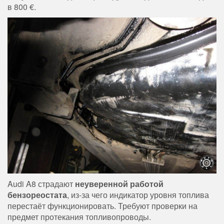
в 800 €.
Audi A8 страдают
неуверенной работой
бензореостата
, из-за чего индикатор уровня топлива
перестаёт функционировать. Требуют проверки на
предмет протекания топливопроводы.