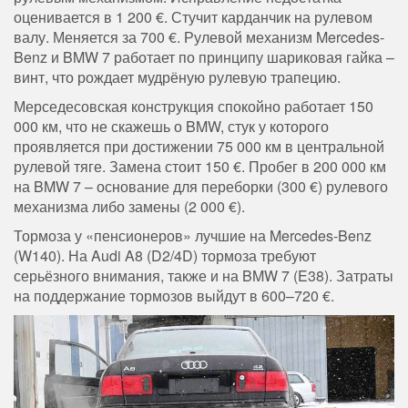
оценивается в 1 200 €. Стучит карданчик на рулевом
валу. Меняется за 700 €. Рулевой механизм Mercedes-
Benz и BMW 7 работает по принципу шариковая гайка –
винт, что рождает мудрёную рулевую трапецию.
Мерседесовская конструкция спокойно работает 150
000 км, что не скажешь о BMW, стук у которого
проявляется при достижении 75 000 км в центральной
рулевой тяге. Замена стоит 150 €. Пробег в 200 000 км
на BMW 7 – основание для переборки (300 €) рулевого
механизма либо замены (2 000 €).
Тормоза у «пенсионеров» лучшие на Mercedes-Benz
(W140). На Audi A8 (D2/4D) тормоза требуют
серьёзного внимания, также и на BMW 7 (E38). Затраты
на поддержание тормозов выйдут в 600–720 €.