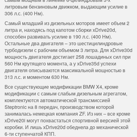
литровым бензиновым движком, выдающим усилие в
306 л.с. (400 Нм).
Самый младший из дизельных моторов имеет объем 2
литра и, находясь под капотом сборки xDrive20d,
способен развивать усилие в 190 л.с. (400 Нм).
Остальные два двигателя – это шестицилиндровые
турбодизели с рабочим объемом 3 литра. Для xDrive30d
мощность двигателя достигает 258 лошадиных сил при
560 Нм крутящего момента, а у xDrive35d успехи
двигателя описываются максимальной мощностью в
313 л.с. и моментом 630 Нм.
Все существующие модификации BMW X4, кроме
модификации с самым слабым дизельным агрегатом,
комплектуются автоматической трансмиссией
Steptronic на 8 передач, производством которой
занималась немецкая компания ZF. Из них – все кроме
xDrive20i могут похвастаться спортивной версией этой
коробки. И лишь xDrive20d обеднела до механической
6-ти ступенчатой КПП.