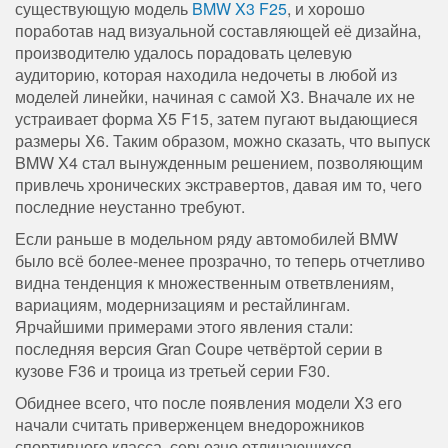
существующую модель
BMW X3 F25
, и хорошо
поработав над визуальной составляющей её дизайна,
производителю удалось порадовать целевую
аудиторию, которая находила недочеты в любой из
моделей линейки, начиная с самой X3. Вначале их не
устраивает форма X5 F15, затем пугают выдающиеся
размеры X6. Таким образом, можно сказать, что выпуск
BMW X4 стал вынужденным решением, позволяющим
привлечь хронических экстравертов, давая им то, чего
последние неустанно требуют.
Если раньше в модельном ряду автомобилей BMW
было всё более-менее прозрачно, то теперь отчетливо
видна тенденция к множественным ответвлениям,
вариациям, модернизациям и рестайлингам.
Ярчайшими примерами этого явления стали:
последняя версия Gran Coupe четвёртой серии в
кузове F36 и троица из третьей серии F30.
Обиднее всего, что после появления модели X3 его
начали считать приверженцем внедорожников
спортивного класса, серьезно отличающихся