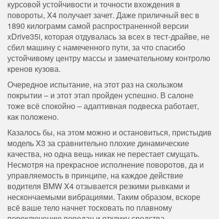
курсовой устойчивости и точности вхождения в
повороты, X4 получает зачет. Даже приличный вес в
1890 килограмм самой распространенной версии
xDrive35i, которая отдувалась за всех в тест-драйве, не
сбил машину с намеченного пути, за что спасибо
устойчивому центру массы и замечательному контролю
кренов кузова.
Очередное испытание, на этот раз на скользком
покрытии – и этот этап пройден успешно. В салоне
тоже всё спокойно – адаптивная подвеска работает,
как положено.
Казалось бы, на этом можно и остановиться, пристыдив
модель X3 за сравнительно плохие динамические
качества, но одна вещь никак не перестает смущать.
Несмотря на прекрасное исполнение поворотов, да и
управляемость в принципе, на каждое действие
водителя BMW X4 отзывается резкими рывками и
нескончаемыми вибрациями. Таким образом, вскоре
всё ваше тело начнет тосковать по плавному
переключению передач и отклику средства