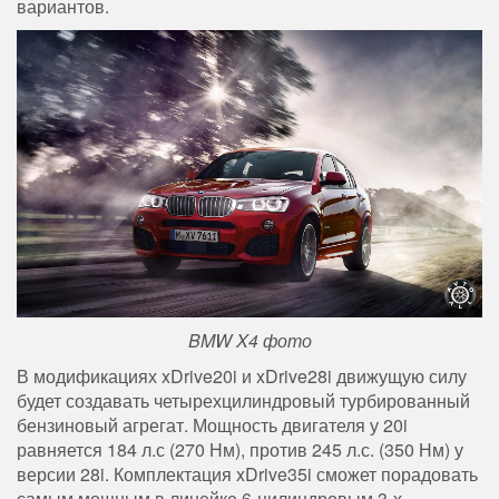
вариантов.
BMW X4 фото
В модификациях xDrive20i и xDrive28i движущую силу
будет создавать четырехцилиндровый турбированный
бензиновый агрегат. Мощность двигателя у 20i
равняется 184 л.с (270 Нм), против 245 л.с. (350 Нм) у
версии 28i. Комплектация xDrive35i сможет порадовать
самым мощным в линейке 6-цилиндровым 3-х