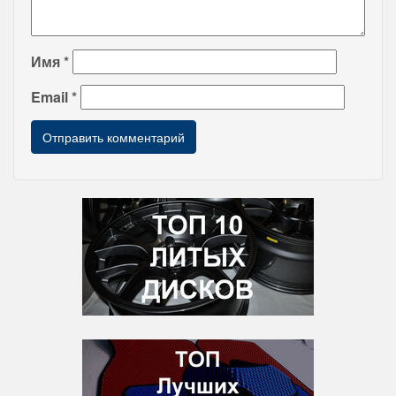
Имя
*
Email
*