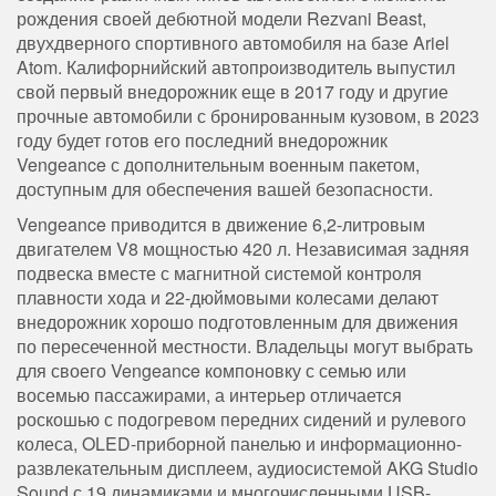
рождения своей дебютной модели Rezvani Beast
,
двухдверного спортивного автомобиля на базе Ariel
Atom. Калифорнийский автопроизводитель выпустил
свой первый внедорожник еще в 2017 году и другие
прочные автомобили с бронированным кузовом, в 2023
году будет готов его последний внедорожник
Vengeance с дополнительным военным пакетом,
доступным для обеспечения вашей безопасности.
Vengeance приводится в движение 6,2-литровым
двигателем V8 мощностью 420 л. Независимая задняя
подвеска вместе с магнитной системой контроля
плавности хода и 22-дюймовыми колесами делают
внедорожник хорошо подготовленным для движения
по пересеченной местности. Владельцы могут выбрать
для своего Vengeance компоновку с семью или
восемью пассажирами, а интерьер отличается
роскошью с подогревом передних сидений и рулевого
колеса, OLED-приборной панелью и информационно-
развлекательным дисплеем, аудиосистемой AKG Studio
Sound с 19 динамиками и многочисленными USB-