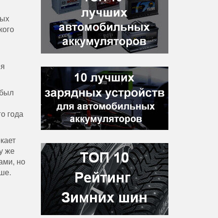
ных
кого
мя
 был
го года
екает
у же
ами, но
ше.