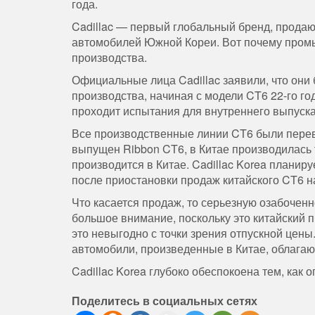
года.
Cadillac — первый глобальный бренд, прода
автомобилей Южной Кореи. Вот почему промы
производства.
Официальные лица Cadillac заявили, что они
производства, начиная с модели CT6 22-го го
проходит испытания для внутреннего выпуска
Все производственные линии CT6 были переве
выпущен Ribbon CT6, в Китае производилась т
производится в Китае. Cadillac Korea планир
после приостановки продаж китайского CT6 на
Что касается продаж, то серьезную озабоченн
большое внимание, поскольку это китайский 
это невыгодно с точки зрения отпускной цен
автомобили, произведенные в Китае, облагаю
Cadillac Korea глубоко обеспокоена тем, как 
Поделитесь в социальных сетях