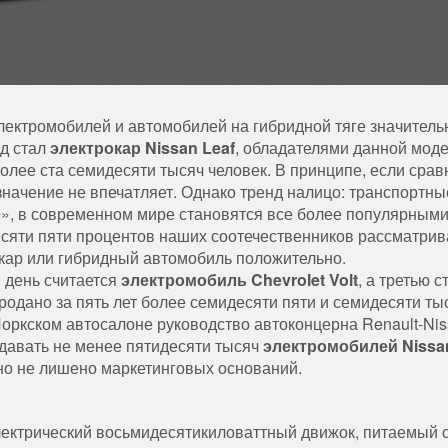
электромобилей и автомобилей на гибридной тяге значитель
од стал
электрокар Nissan Leaf
, обладателями данной мод
более ста семидесяти тысяч человек. В принципе, если срав
начение не впечатляет. Однако тренд налицо: транспортны
е», в современном мире становятся все более популярными
десяти пяти процентов наших соотечественников рассматри
кар или гибридный автомобиль положительно.
 день считается
электромобиль Chevrolet Volt
, а третью с
продано за пять лет более семидесяти пяти и семидесяти ты
оркском автосалоне руководство автоконцерна Renault-Ni
давать не менее пятидесяти тысяч
электромобилей Nissan
но не лишено маркетинговых оснований.
ктрический восьмидесятикиловаттный движок, питаемый 