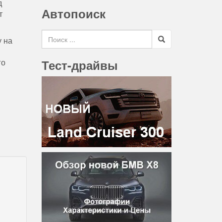
д
Автопоиск
т
Search for
у на
го
Тест-драйвы