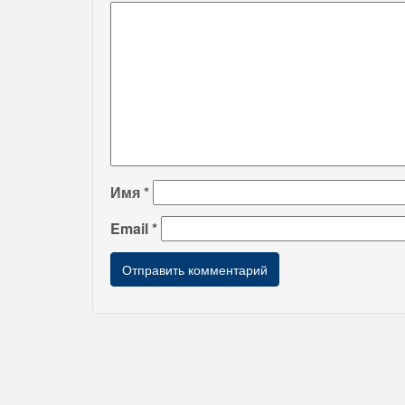
Имя
*
Email
*