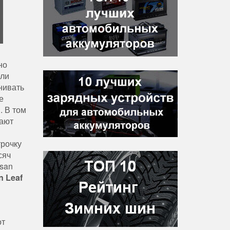
но
ели
нивать
е
. В том
вают
трочку
сяч
ssan
 Leaf
от