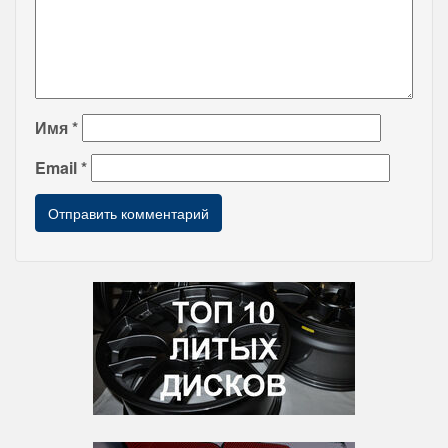
Имя
*
Email
*