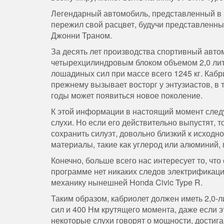
Легендарный автомобиль, представленный в 1
пережил свой расцвет, будучи представленн
Джонни Траном.
За десять лет производства спортивный авто
четырехцилиндровым блоком объемом 2,0 лит
лошадиных сил при массе всего 1245 кг. Кабр
прежнему вызывает восторг у энтузиастов, в 
годы может появиться новое поколение.
К этой информации в настоящий момент следуе
слухи. Но если его действительно выпустят, 
сохранить силуэт, довольно близкий к исходно
материалы, такие как углерод или алюминий,
Конечно, больше всего нас интересует то, чт
программе нет никаких следов электрификации
механику нынешней Honda Civic Type R.
Таким образом, кабриолет должен иметь 2,0
сил и 400 Нм крутящего момента, даже если э
некоторые слухи говорят о мощности, дости