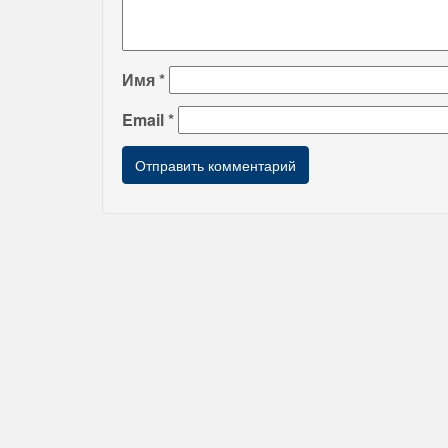
Имя
*
Email
*