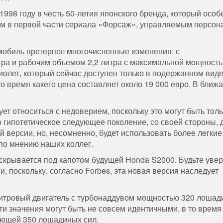
998 году в честь 50-летия японского бренда, который особ
ым в первой части сериала «Форсаж», управляемым персо
мобиль претерпел многочисленные изменения: с
ра и рабочим объемом 2,2 литра с максимальной мощност
иолет, который сейчас доступен только в подержанном виде
то время какего цена составляет около 19 000 евро. В бли
т относиться с недоверием, поскольку это могут быть толь
то гипотетическое следующее поколение, со своей стороны,
й версии, но, несомненно, будет использовать более легкие
 по мнению наших коллег.
о скрывается под капотом будущей Honda S2000. Будьте увер
, поскольку, согласно Forbes, эта новая версия наследует
-литровый двигатель с турбонаддувом мощностью 320 лоша
ти значения могут быть не совсем идентичными, в то время
гающей 350 лошадиных сил.