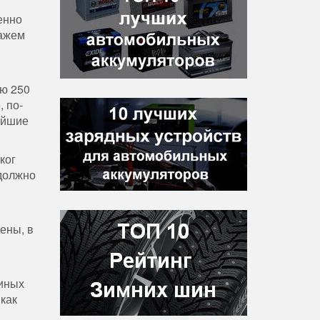
енно
нажем
ью 250
, по-
жайшие
ког
 должно
ены, в
диных
 как