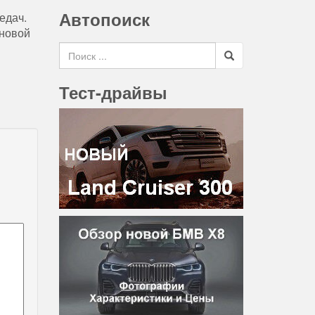
Автопоиск
едач.
 новой
Search for
Тест-драйвы