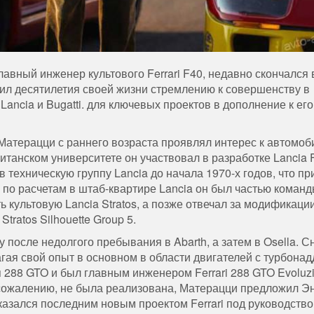
авный инженер культового Ferrari F40, недавно скончался 
ил десятилетия своей жизни стремлению к совершенству в
ncia и Bugatti. для ключевых проектов в дополнение к ег
Матерацци с раннего возраста проявлял интерес к автомоб
анском университете он участвовал в разработке Lancia F
 техническую группу Lancia до начала 1970-х годов, что пр
а по расчетам в штаб-квартире Lancia он был частью коман
 культовую Lancia Stratos, а позже отвечал за модификации
ratos Silhouette Group 5.
у после недолгого пребывания в Abarth, а затем в Osella. 
агая свой опыт в основном в области двигателей с турбонад
 288 GTO и был главным инженером Ferrari 288 GTO Evoluzi
 к сожалению, не была реализована, Матерацци предложил Э
казался последним новым проектом Ferrari под руководств