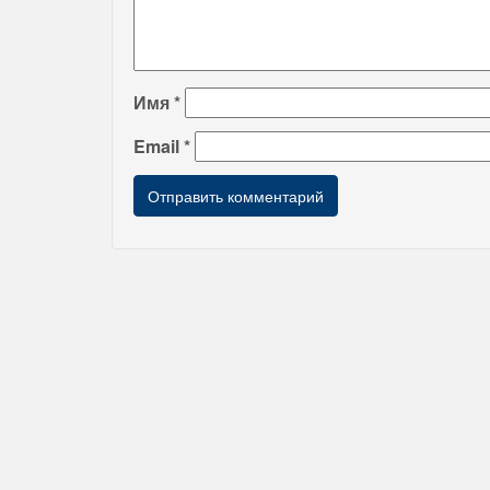
Имя
*
Email
*