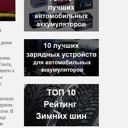
в
о дням
илям.
lavia,
ивело к
ды
,
Сначала
дувом.
one. В
нцо
ом