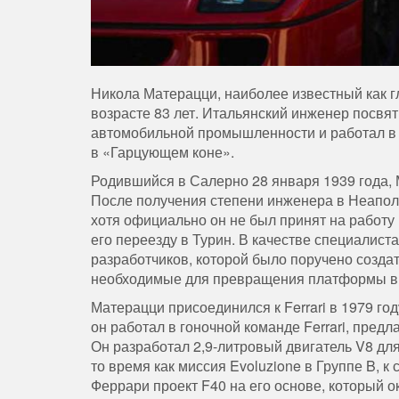
Никола Матерацци, наиболее известный как гл
возрасте 83 лет.
Итальянский инженер посвят
автомобильной промышленности и работал в La
в «Гарцующем коне».
Родившийся в Салерно 28 января 1939 года, 
После получения степени инженера в Неаполит
хотя официально он не был принят на работу в
его переезду в Турин. В качестве специалист
разработчиков, которой было поручено создать
необходимые для превращения платформы в St
Матерацци присоединился к Ferrari в 1979 год
он работал в гоночной команде Ferrari, предл
Он разработал 2,9-литровый двигатель V8 для
то время как миссия Evoluzione в Группе B,
Феррари проект F40 на его основе, который о