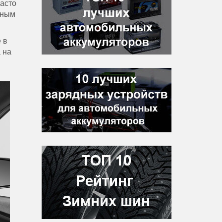
часто
нным
е
в
а
на