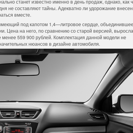
иально
станет
известно
именно
в
день
продаж
,
однако
,
как
дня
не
составляют
тайны
.
Адекватно
ли
удорожание
внесе
раться
вместе
.
имеющий
под
капотом
1
,
4
—
литровое
сердце
,
объединивше
ии
.
Цена
на
него
,
по
сравнению
со
старой
версией
,
выросл
е
менее
559
900
рублей
.
Комплектация
данной
модели
не
начительных
нюансов
в
дизайне
автомобиля
.