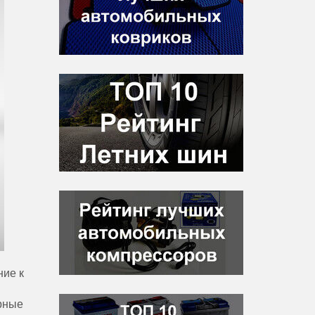
ние
к
рные