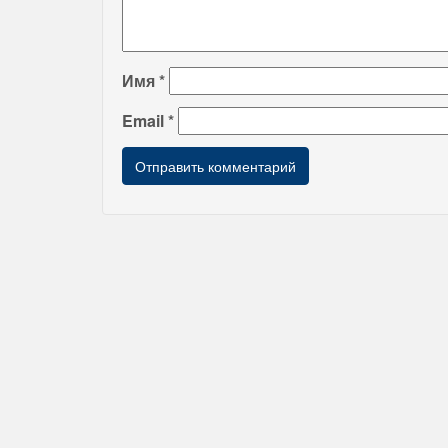
Имя
*
Email
*