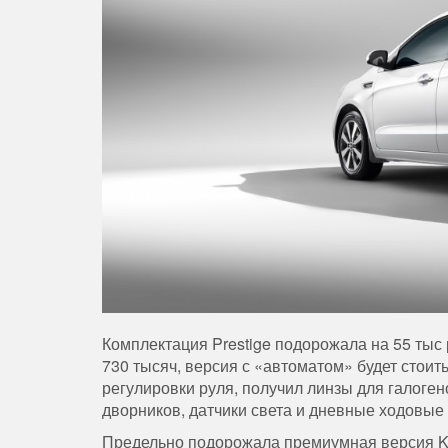
Комплектация
Prestige
подорожала
на
55
тыс
730
тысяч
,
версия
с
«
автоматом
»
будет
стоит
регулировки
руля
,
получил
линзы
для
галоге
дворников
,
датчики
света
и
дневные
ходовые
Предельно
подорожала
премиумная
версия
K