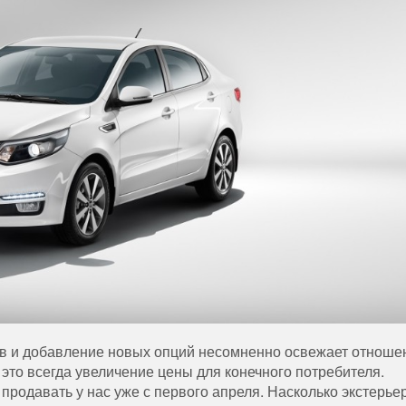
в
и
добавление
новых
опций
несомненно
освежает
отноше
это
всегда
увеличение
цены
для
конечного
потребителя
.
продавать
у
нас
уже
с
первого
апреля
.
Насколько
экстерье