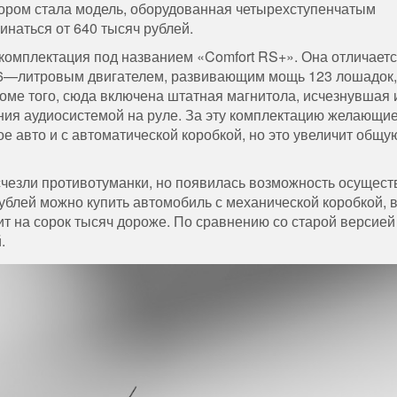
ором
стала
модель
,
оборудованная
четырехступенчатым
инаться
от
640
тысяч
рублей
.
комплектация
под
названием
«
Comfort
RS
+».
Она
отличает
6
—
литровым
двигателем
,
развивающим
мощь
123
лошадок
оме
того
,
сюда
включена
штатная
магнитола
,
исчезнувшая
ния
аудиосистемой
на
руле
.
За
эту
комплектацию
желающи
ое
авто
и
с
автоматической
коробкой
,
но
это
увеличит
общу
счезли
противотуманки
,
но
появилась
возможность
осущест
ублей
можно
купить
автомобиль
с
механической
коробкой
,
ит
на
сорок
тысяч
дороже
.
По
сравнению
со
старой
версией
й
.