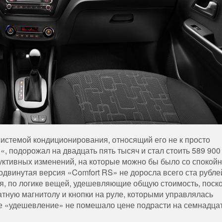
системой
кондиционирования
,
относящий
его
не
к
просто
C
«,
подорожал
на
двадцать
пять
тысяч
и
стал
стоить
589
900
уктивных
изменений
,
на
которые
можно
бы
было
со
спокой
одвинутая
версия
«
Comfort
RS
»
не
доросла
всего
ста
рубле
я
,
по
логике
вещей
,
удешевляющие
общую
стоимость
,
поск
атную
магнитолу
и
кнопки
на
руле
,
которыми
управлялась
е
«
удешевление
»
не
помешало
цене
подрасти
на
семнадца