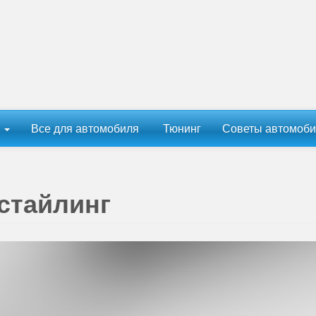
ы
Все для автомобиля
Тюнинг
Советы автомоби
естайлинг