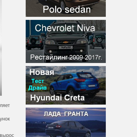
ляет
унок
вырос