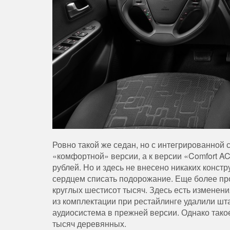
Ровно
такой
же
седан
,
но
с
интегрированной
«
комфортной
»
версии
,
а
к
версии
«
Comfort
A
рублей
.
Но
и
здесь
не
внесено
никаких
констр
сердцем
списать
подорожание
.
Еще
более
пр
круглых
шестисот
тысяч
.
Здесь
есть
изменени
из
комплектации
при
рестайлинге
удалили
шт
аудиосистема
в
прежней
версии
.
Однако
тако
тысяч
деревянных
.