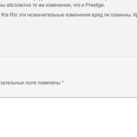
ны
абсолютно
те
же
изменения
,
что
и
Prestige
.
Kia
Rio
эти
незначительные
изменения
вряд ли
повинны
.
К
зательные поля помечены
*