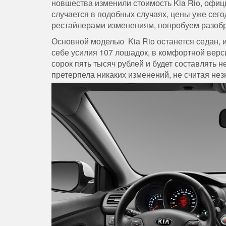
новшества
изменили
стоимость
Kia
Rio,
офиц
случается
в
подобных
случаях
,
цены
уже
сего
рестайлерами
изменениям
,
попробуем
разоб
Основной
моделью
Kia
Rio
останется
седан
,
себе
усилия
107
лошадок
,
в
комфортной
верс
сорок
пять
тысяч
рублей
и
будет
составлять
н
претерпела
никаких
изменений
,
не
считая
нез