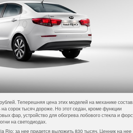
рублей
.
Теперешняя
цена
этих
моделей
на
механике
состав
ь
на
сорок
тысяч
дороже
.
Но
этот
седан
,
кроме
функции
новых
фар
,
устройство
для
обогрева
лобового
стекла
и
форс
огни
на
светодиодах
.
ia
Rio
:
за
нее
придется
выложить
830
тысяч
.
Ценник
на
нее