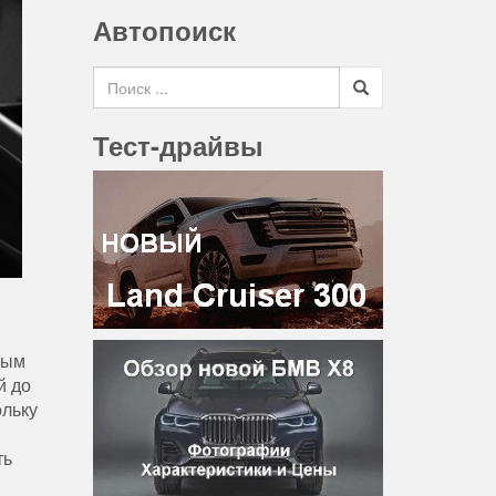
Автопоиск
Search for
Тест-драйвы
ным
й
до
ольку
ть