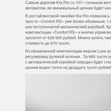
Самым
дорогим
Kia
Rio
со
107
—
сильным
мот
автоматом
,
ее
минимальный
ценник
будет
нач
В
рестайлинговой
линейке
Kia
Rio
появилась
просто
«
Comfort
RS
»
уже
более
объемным
,
1
,
шестиступенчатой
механической
коробкой
.
Кр
комплектации
«
Comfort
RS
»
и
кнопки
управле
заплатят
от
629
900
рублей
.
Можно
купить
так
стоимость
до
670
тысяч
.
Из
обновленной
комплектации
версии
Luxe
и
регулировку
рулевой
колонки
.
За
660
тысяч
р
с
автоматической
коробкой
передач
будет
сто
ценник
вырос
почти
на
двадцать
тысяч
рубле