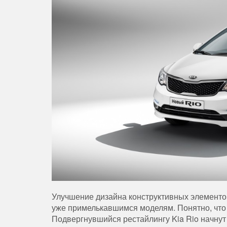
Улучшение
дизайна
конструктивных
элементо
уже
примелькавшимся
моделям
.
Понятно
,
что
Подвергнувшийся
рестайлингу
Kia
Rio
начнут