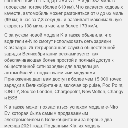
соответствии со стандартами WLTP и до 382 миль в
городском потоке (более 610 км). Что касается ходовых
качеств, автомобиль может разгоняться от 0 до 62 миль
(99 км) в час за 7,8 секунды и развивает максимальную
скорость 108 миль в час или более 173 км/ч.
С запуском новой модели Kia также объявила, что
водители e-Niro смогут использовать сеть зарядки
KiaCharge. Интегрированная служба общественной
зарядки Великобритании рекламируется как
обеспечивающая более простой и полный доступ к
общественной сети зарядки для владельцев
автомобилей с подключаемыми модулями.
Приложение дает вам доступ к более чем 15 000 точек
зарядки в Великобритании, включая bp pulse, Pod Point,
IONITY, Source London, Chargepoint, NewMotion, Char-gy
и ESB.
Kia также может похвастаться успехом модели e-NIro
Ev, которая была самым продаваемым
электромобилем в Великобритании за первые два
месяца 2021 года. По данным Kia, их модель