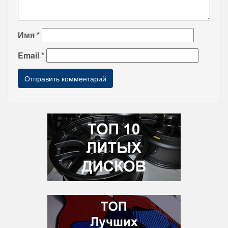
Имя
*
Email
*