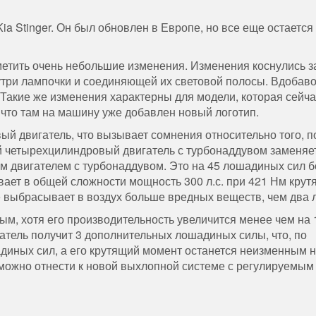
ia Stinger. Он был обновлен в Европе, но все еще остается
етить очень небольшие изменения. Изменения коснулись з
утри лампочки и соединяющей их световой полосы. Вдобаво
 Такие же изменения характерны для модели, которая сейча
 что там на машину уже добавлен новый логотип.
ый двигатель, что вызывает сомнения относительно того, п
ый четырехцилиндровый двигатель с турбонаддувом заменяе
м двигателем с турбонаддувом. Это на 45 лошадиных сил 
вает в общей сложности мощность 300 л.с. при 421 Нм крут
е выбрасывает в воздух больше вредных веществ, чем два 
ым, хотя его производительность увеличится менее чем на 
гатель получит 3 дополнительных лошадиных силы, что, по
диных сил, а его крутящий момент останется неизменным 
 можно отнести к новой выхлопной системе с регулируемым