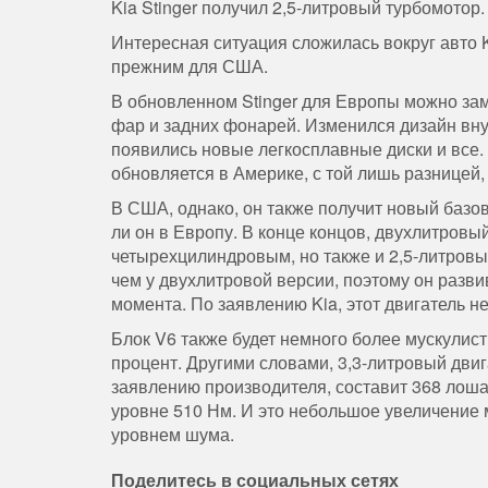
Kia Stinger получил 2,5-литровый турбомотор.
Интересная ситуация сложилась вокруг авто K
прежним для США.
В обновленном Stinger для Европы можно зам
фар и задних фонарей. Изменился дизайн вн
появились новые легкосплавные диски и все.
обновляется в Америке, с той лишь разницей,
В США, однако, он также получит новый базов
ли он в Европу. В конце концов, двухлитров
четырехцилиндровым, но также и 2,5-литровы
чем у двухлитровой версии, поэтому он разви
момента. По заявлению Kia, этот двигатель н
Блок V6 также будет немного более мускулист
процент. Другими словами, 3,3-литровый дви
заявлению производителя, составит 368 лоша
уровне 510 Нм. И это небольшое увеличение
уровнем шума.
Поделитесь в социальных сетях