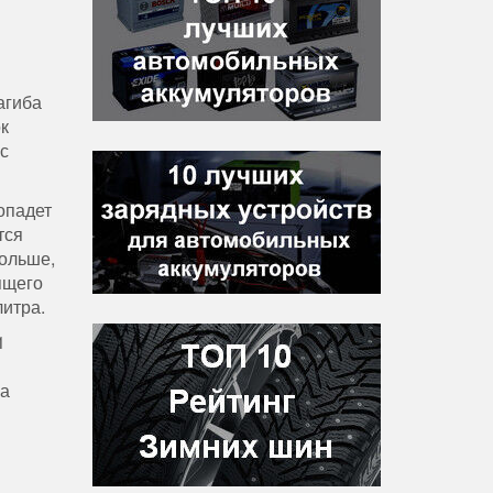
агиба
к
с
опадет
тся
больше,
ящего
литра.
1
на