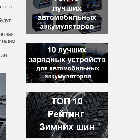
ского
будут
ретная
ителям
вый