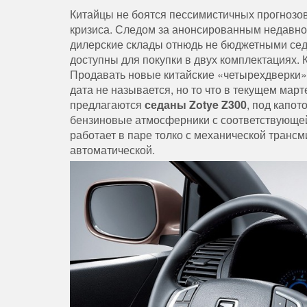
Китайцы не боятся пессимистичных прогнозов
кризиса. Следом за анонсированным недавн
дилерские склады отнюдь не бюджетными с
доступны для покупки в двух комплектациях. 
Продавать новые китайские «четырехдверки
дата не называется, но то что в текущем ма
предлагаются
седаны Zotye Z300
, под капо
бензиновые атмосферники с соответствующе
работает в паре толко с механической трансм
автоматической.