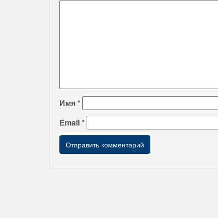
Имя
*
Email
*