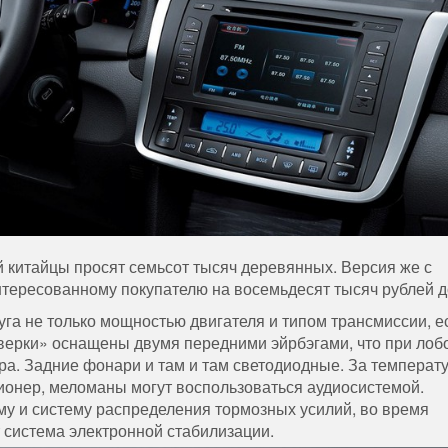
 китайцы просят семьсот тысяч деревянных. Версия же с
нтересованному покупателю на восемьдесят тысяч рублей 
уга не только мощностью двигателя и типом трансмиссии, е
дверки» оснащены двумя передними эйрбэгами, что при ло
ира. Задние фонари и там и там светодиодные. За температ
ионер, меломаны могут воспользоваться аудиосистемой.
у и систему распределения тормозных усилий, во время
 система электронной стабилизации.