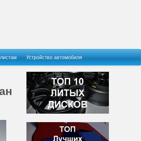
листам
Устройство автомобиля
ан