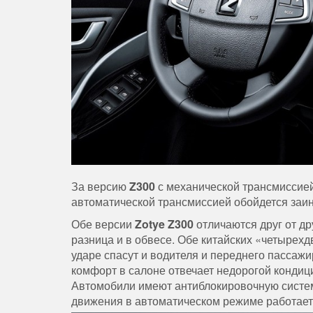
За версию
Z300
с механической трансмиссией
автоматической трансмиссией обойдется заи
Обе версии
Zotye Z300
отличаются друг от др
разница и в обвесе. Обе китайских «четырех
ударе спасут и водителя и переднего пассаж
комфорт в салоне отвечает недорогой кондиц
Автомобили имеют антиблокировочную систем
движения в автоматическом режиме работает