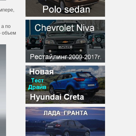
мпере,
 а по
— объем