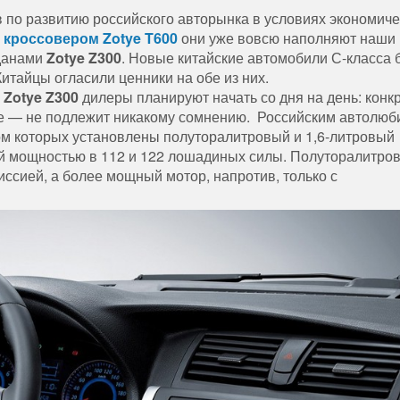
 по развитию российского авторынка в условиях экономиче
о
кроссовером Zotye T600
они уже вовсю наполняют наши
еданами
Zotye Z300
. Новые китайские автомобили С-класса 
Китайцы огласили ценники на обе из них.
»
Zotye Z300
дилеры планируют начать со дня на день: конк
рте — не подлежит никакому сомнению. Российским автолюб
том которых установлены полуторалитровый и 1,6-литровый
й мощностью в 112 и 122 лошадиных силы. Полуторалитро
иссией, а более мощный мотор, напротив, только с