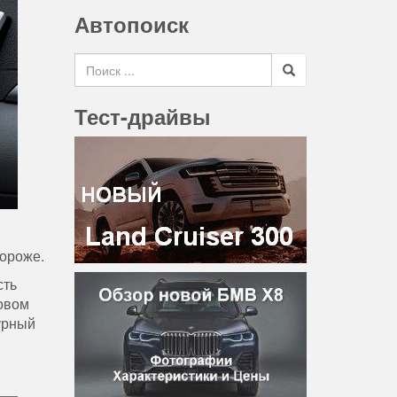
Автопоиск
Search for
Тест-драйвы
дороже.
сть
бовом
урный