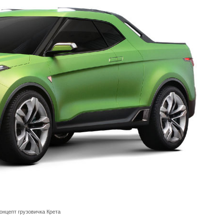
онцепт грузовичка Крета