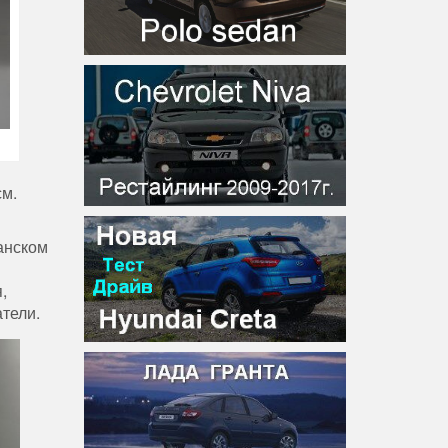
см.
анском
,
атели.