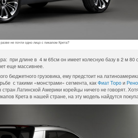
 разве не почти одно лицо с пикапом Крета?
ра: при длине в 4 м 65см он имеет колесную базу в 2 м 80 
нет еще массивнее.
кого бюджетного грузовика, ему предстоит на латиноамерик
орьбе с такими «монстрами» сегмента, как
Фиат Торо
и
Рено
лы стран Латинской Америки корейцы ничего не говорят. Хотя
капов Крета в нашей стране, на эту модель найдутся покуп