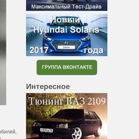
Интересное
обилей,
е