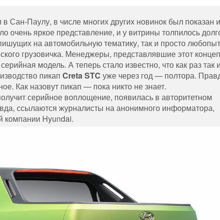
 Сан-Паулу, в числе многих других новинок был показан 
ыло очень яркое представление, и у витрины толпилось долг
пишущих на автомобильную тематику, так и просто любопы
кого грузовичка. Менеджеры, представлявшие этот концеп
 серийная модель. А теперь стало известно, что как раз так 
оизводство пикап
Creta STC
уже через год — полтора. Прав
ное. Как назовут пикап — пока никто не знает.
 получит серийное воплощение, появилась в авторитетном
авда, ссылаются журналисты на анонимного информатора,
й компании Hyundai.