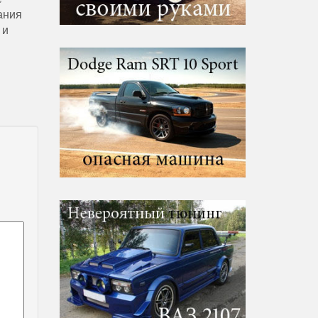
ания
 и