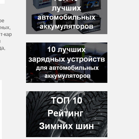
и
ое
тных,
т-кар
и
да,