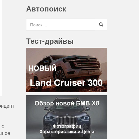
Автопоиск
Search for
Тест-драйвы
онцепт
 с
ьшое