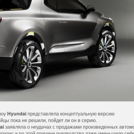
-шоу
Hyundai
представляла концептуальную версию
ейцы пока не решили, пойдет ли он в серию.
ai
заявляла о неудачах с продажами произведенных автом
 кризис и по этой причине руководство даже уменьшило себ