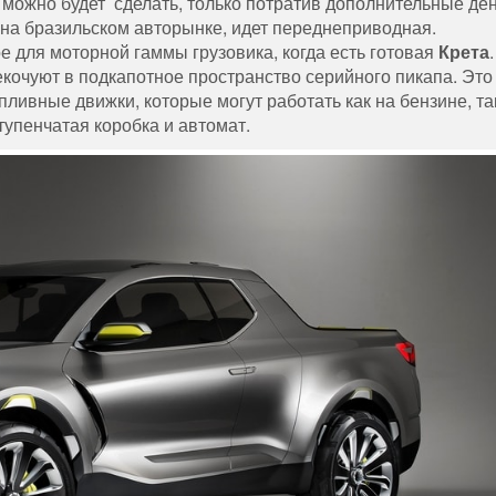
ожно будет сделать, только потратив дополнительные ден
ы на бразильском авторынке, идет переднеприводная.
ое для моторной гаммы грузовика, когда есть готовая
Крета
.
кочуют в подкапотное пространство серийного пикапа. Это
ливные движки, которые могут работать как на бензине, та
упенчатая коробка и автомат.