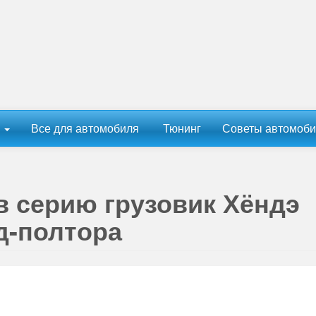
ы
Все для автомобиля
Тюнинг
Советы автомоби
в серию грузовик Хёндэ
д-полтора