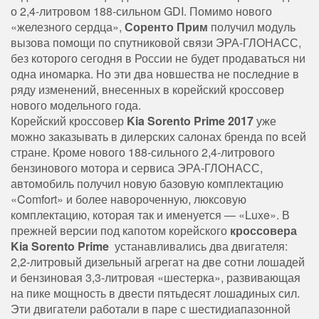
о 2,4-литровом 188-сильном GDI. Помимо нового
«железного сердца»,
Соренто Прим
получил модуль
вызова помощи по спутниковой связи ЭРА-ГЛОНАСС,
без которого сегодня в России не будет продаваться ни
одна иномарка. Но эти два новшества не последние в
ряду изменений, внесенных в корейский кроссовер
нового модельного года.
Корейский кроссовер
Kia Sorento Prime 2017
уже
можно заказывать в дилерских салонах бренда по всей
стране. Кроме нового 188-сильного 2,4-литрового
бензинового мотора и сервиса ЭРА-ГЛОНАСС,
автомобиль получил новую базовую комплектацию
«Comfort» и более навороченную, люксовую
комплектацию, которая так и именуется — «Luxe». В
прежней версии под капотом корейского
кроссовера
Kia Sorento Prime
устанавливались два двигателя:
2,2-литровый дизельный агрегат на две сотни лошадей
и бензиновая 3,3-литровая «шестерка», развивающая
на пике мощность в двести пятьдесят лошадиных сил.
Эти двигатели работали в паре с шестидиапазонной