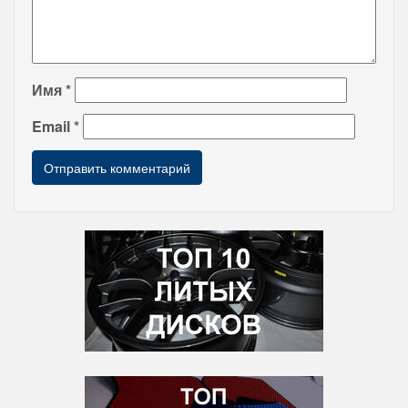
Имя
*
Email
*