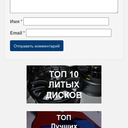
Имя
*
Email
*