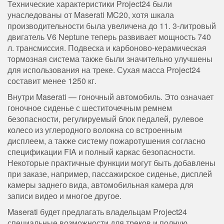
Технические характеристики Project24 были
унаследованы от Maserati MC20, хотя шкала
производительности была увеличена до 11. 3-литровый
двигатель V6 Neptune теперь развивает мощность 740
л. трансмиссия. Подвеска и карбоново-керамическая
тормозная система также были значительно улучшены
для использования на треке. Сухая масса Project24
составит менее 1250 кг.
Внутри Maserati — гоночный автомобиль. Это означает
гоночное сиденье с шеститочечным ремнем
безопасности, регулируемый блок педалей, рулевое
колесо из углеродного волокна со встроенным
дисплеем, а также систему пожаротушения согласно
спецификации FIA и полный каркас безопасности.
Некоторые практичные функции могут быть добавлены
при заказе, например, пассажирское сиденье, дисплей
камеры заднего вида, автомобильная камера для
записи видео и многое другое.
Maserati будет предлагать владельцам Project24
специальные возможности для треков и полную