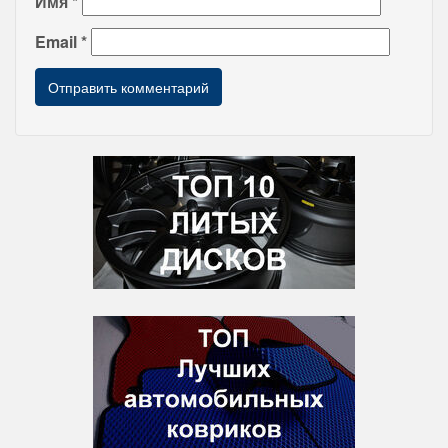
Имя
*
Email
*