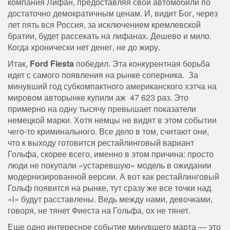
компания Лифан, предоставляя свои автомобили по
достаточно демократичным ценам. И, видит Бог, через
лет пять вся Россия, за исключением кремлевской
братии, будет рассекать на лифанах. Дешево и мило.
Когда хронически нет денег, не до жиру.
Итак,
Ford Fiesta
победил. Эта конкурентная борьба
идет с самого появления на рынке соперника. За
минувший год субкомпактного американского хэтча на
мировом авторынке купили аж 47 623 раз. Это
примерно на одну тысячу превышает показатели
немецкой марки. Хотя немцы не видят в этом событии
чего-то криминального. Все дело в том, считают они,
что к выходу готовится рестайлинговый вариант
Гольфа, скорее всего, именно в этом причина: просто
люди не покупали «устаревшую» модель в ожидании
модернизированной версии. А вот как рестайлинговый
Гольф появится на рынке, тут сразу же все точки над
«i» будут расставлены. Ведь между нами, девочками,
говоря, не тянет Фиеста на Гольфа, ох не тянет.
Еще одно интересное событие минувшего марта — это