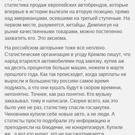
статистика продаж европейских автобрендов, которые
впервые в истории вылезли на вторую позицию, прямо
над американцами, осевшими на третьей ступеньке. На
первом месте, разумеется, китайцы. Демпингуя на
рынке качественными товарами, можно постепенно
захватить его. Это аксиома.
На российском авторынке тоже все неплохо.
Статистические организации в угоду Кремлю пишут, что
народ втарился автомобилями под завязку, купив аж
на десять процентов больше машин, нежели в марте
прошлого года. Как так происходит, когда зарплаты не
выросли и большинству россиян самое время
подумать, а что они кушать будут в скором времени,
непонятно. Точнее, как раз понятно. Кто музыку
заказывал, тому и написали. Скорее всего, как это
было уже не раз, статистику спасли госзакупки.
Чиновники купили себе новые авто, а не люди. А
статисты просто подобрали эту информацию и
преподнесли на блюдечке, не конкретизируя. Купили
же, а вот кто купил, это не рассматривается.