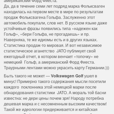
американский Форд Фиеста.
Да, да в течение семи лет подряд марка Фольксваген
находилась на первом месте в мире по результатам
продаж Фольксвагена Гольфа. Заслуженно этот
автомобиль покупали, слов нет. В русском языке даже
устойчивые фразы появились типа «надежен как
Гольф», «бери Гольфа, не прогадаешь» и пр.
Наверняка, те же идиомы есть и в других языках.
Статистика продаж-то мировая. И вот независимое
статистическое аганетство JATO публикует свой
ежегодный отчет, в котором венчает «топочку» не
немецкий Гольф, а американский Форд Фиеста.
Траурными лентами можно украсить карту Германии.)))
Быть такого не может —
Volkswagen Golf
ушел в
минус! Примерно такого содержания мысли посетили
каждого поклонника этой немецкой марки после
обнародования статистики JATO. А мораль той басни
известна: не дери цены почем зря! Народу потребна
дешевая марка и с несомненным высоким качеством!
Такой же идеологии придерживается и китайская