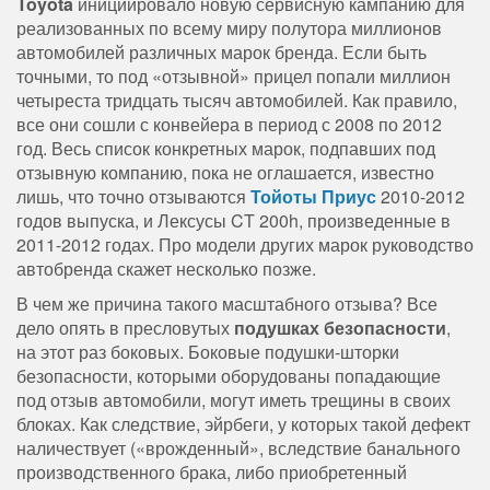
Toyota
инициировало новую сервисную кампанию для
реализованных по всему миру полутора миллионов
автомобилей различных марок бренда. Если быть
точными, то под «отзывной» прицел попали миллион
четыреста тридцать тысяч автомобилей. Как правило,
все они сошли с конвейера в период с 2008 по 2012
год. Весь список конкретных марок, подпавших под
отзывную компанию, пока не оглашается, известно
лишь, что точно отзываются
Тойоты Приус
2010-2012
годов выпуска, и Лексусы CT 200h, произведенные в
2011-2012 годах. Про модели других марок руководство
автобренда скажет несколько позже.
В чем же причина такого масштабного отзыва? Все
дело опять в пресловутых
подушках безопасности
,
на этот раз боковых. Боковые подушки-шторки
безопасности, которыми оборудованы попадающие
под отзыв автомобили, могут иметь трещины в своих
блоках. Как следствие, эйрбеги, у которых такой дефект
наличествует («врожденный», вследствие банального
производственного брака, либо приобретенный