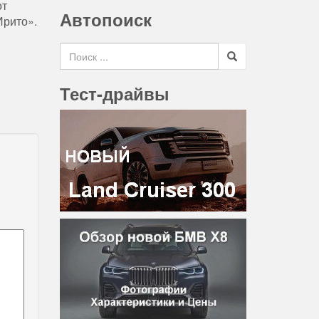
от
Автопоиск
Ирито».
Search for
Тест-драйвы