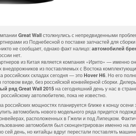
омпании
Great Wall
столкнулись с непредвиденными пробле
артнерами из Поднебесной о поставке запчастей для сборки
никто не сообщает, однако факт налицо:
автомобилей бре
ссии нет.
тнеров из Китая является компания «Ирито» — именно он
х внедорожников из поставляемых с Востока комплектующи
а российских складах сегодня — это
Hover H6
. Но его пол
в готовом виде, без российской конвейерной сборки. Дилер
й ряд Great Wall 2015
на сегодняшний день у нас в стран
к российскому автолюбителю, пока не известно.
на российских мощностях планируется ближе к концу осени 
купить автомобиль нового модельного ряда придется подожд
онвейерах, расположенных в Гжели и под Липецком. Факти
спользованию автомобиля был сконцентрирован именно на л
по сей день, но китайцы вдруг перестали поставлять маши