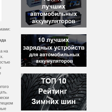
мами:
нда
а на
х.
ностью
ы
е
этого
ать.
чески
ипецком
нные