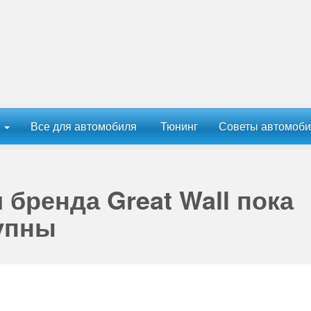
ы
Все для автомобиля
Тюнинг
Советы автомоби
бренда Great Wall пока
упны