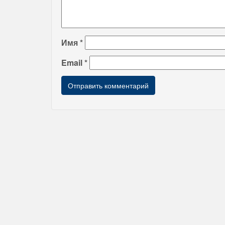
Имя
*
Email
*