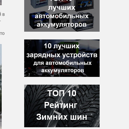
 в
-
что