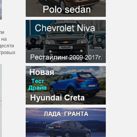
ли
 на
десяти
итровых