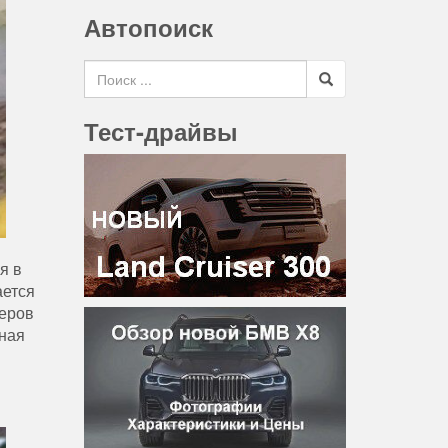
Автопоиск
Search for
Тест-драйвы
я в
ается
меров
рная