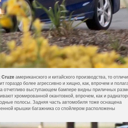
t Cruze
американского и китайского производства, то отличи
т гораздо более агрессивно и хищно, как, впрочем и полаг
 На отчетливо выступающем бампере видны приличных раз
ивают хромированной окантовкой, впрочем, как и радиато
одные полосы. Задняя часть автомобиля тоже оснащена
енной крышки багажника со спойлером расположены