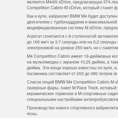
является M440i xDrive, предлагающая 374 л
Competition Cabrio M xDrive, который станет 
Как и купе, кабриолет BMW M4 будет доступ
двигателем с турбонаддувом и максимальной 
модифицированную систему M xDrive, предла
Агрегат сочетается с 8-ступенчатой ​​автомат
до 100 км/ч за 3,7 секунды или на 0,2 секун
электроникой на уровне 250 км/ч, но с пакетом
M4 Competition Cabrio имеет 19-дюймовые ко
на мультимедиа с экраном 10,25 дюйма, а т
дюйма. Эти вещи хорошо известны по купе, и, 
багажника составляет от 200 до 380 литров (в
Список опций BMW M4 Competition Cabrio M xD
лазерные фары, пакет M Race Track, который 
керамических тормозов и M-спортивные сиденья
специальными настройками антипробуксовочн
Производство нового спортивного кабриолета 
ясны.