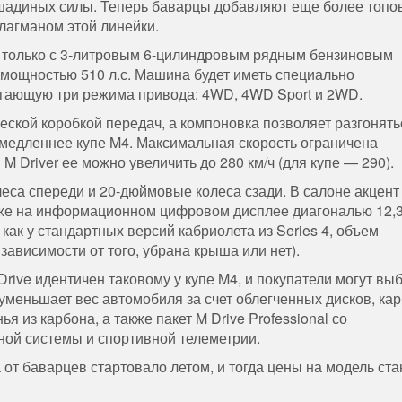
ошадиных силы. Теперь баварцы добавляют еще более топ
флагманом этой линейки.
ен только с 3-литровым 6-цилиндровым рядным бензиновым
мощностью 510 л.с. Машина будет иметь специально
гающую три режима привода: 4WD, 4WD Sport и 2WD.
ической коробкой передач, а компоновка позволяет разгонять
ды медленнее купе M4. Максимальная скорость ограничена
 M Driver ее можно увеличить до 280 км/ч (для купе — 290).
леса спереди и 20-дюймовые колеса сзади. В салоне акцент
акже на информационном цифровом дисплее диагональю 12,
как у стандартных версий кабриолета из Series 4, объем
 зависимости от того, убрана крыша или нет).
rive идентичен таковому у купе M4, и покупатели могут вы
уменьшает вес автомобиля за счет облегченных дисков, кар
 из карбона, а также пакет M Drive Professional со
ой системы и спортивной телеметрии.
от баварцев стартовало летом, и тогда цены на модель ста