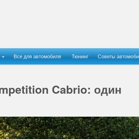
ы
Все для автомобиля
Тюнинг
Советы автомоби
etition Cabrio: один