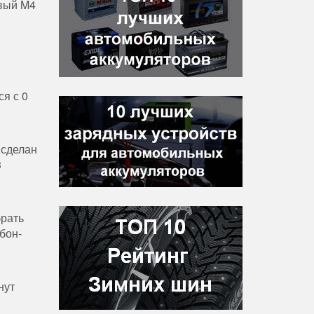
овый M4
ся с 0
 сделан
3
брать
бон-
нут