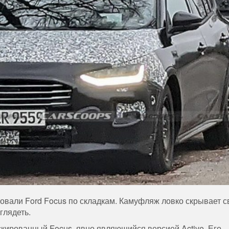
али Ford Focus по складкам. Камуфляж ловко скрывает с
глядеть.
кированный Focus, явно являющийся версией Active. Его