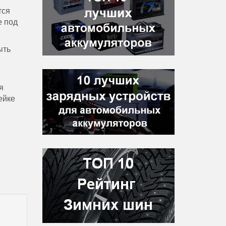
тся
е под
ыть
я
ейке