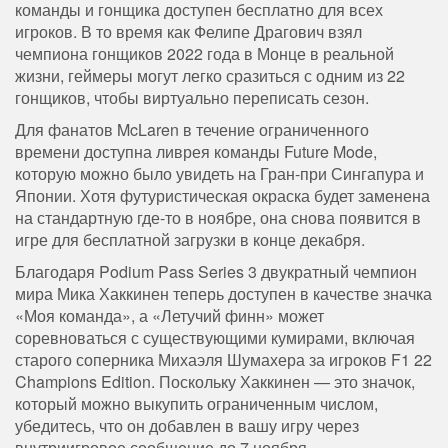
команды и гонщика доступен бесплатно для всех
игроков. В то время как Фелипе Драгович взял
чемпиона гонщиков 2022 года в Монце в реальной
жизни, геймеры могут легко сразиться с одним из 22
гонщиков, чтобы виртуально переписать сезон.
Для фанатов McLaren в течение ограниченного
времени доступна ливрея команды Future Mode,
которую можно было увидеть на Гран-при Сингапура и
Японии. Хотя футуристическая окраска будет заменена
на стандартную где-то в ноябре, она снова появится в
игре для бесплатной загрузки в конце декабря.
Благодаря Podium Pass Series 3 двукратный чемпион
мира Мика Хаккинен теперь доступен в качестве значка
«Моя команда», а «Летучий финн» может
соревноваться с существующими кумирами, включая
старого соперника Михаэля Шумахера за игроков F1 22
Champions Edition. Поскольку Хаккинен — это значок,
который можно выкупить ограниченным числом,
убедитесь, что он добавлен в вашу игру через
внутриигровое сообщение до 7 ноября.