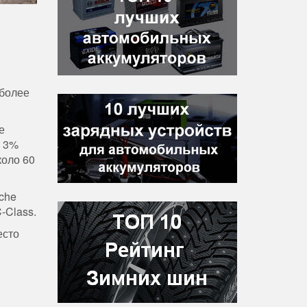
 более
е
о 3%
коло 60
che
-Class.
есто