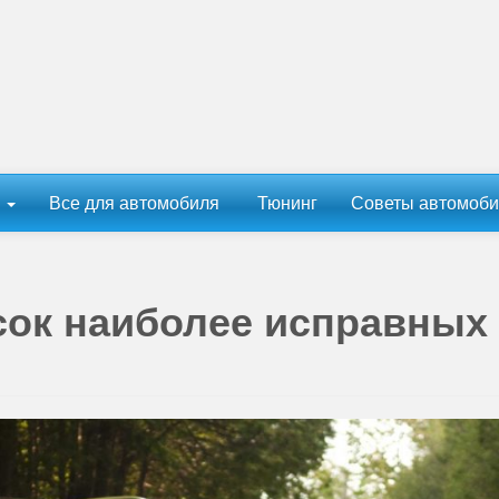
ы
Все для автомобиля
Тюнинг
Советы автомоби
сок наиболее исправных