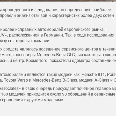
ы проведенного исследования по определению наиболее
провели анализ отзывов и характеристик более двух сотен
наиболее исправных автомобилей европейского рынка,
V», расположенной в Германии. Так, в ходе исследования
лизу со стороны компании.
 средств являлось посещение сервисного центра в течени
нимают кроссоверы Mercedes-Benz GLC, так как только окол
сный центр. Кроме того, показатели одометра составили о
втомобилями являются такие модели как: Porsche 911, Pors
a, Toyota Verso и Mercedes-Benz B-Class, модели A-Class и C
Associates» в свою очередь присуждает почетное главное м
е 100 моделей приходится около 90 обращений в сервисные
и сравнении с другими моделями.