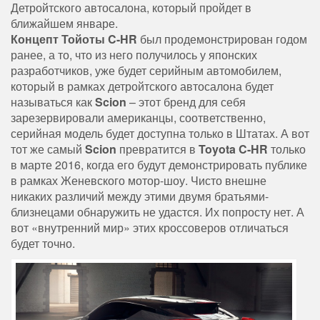
Детройтского автосалона, который пройдет в
ближайшем январе.
Концепт Тойоты C-HR
был продемонстрирован годом
ранее, а то, что из него получилось у японских
разработчиков, уже будет серийным автомобилем,
который в рамках детройтского автосалона будет
называться как
Scion
– этот бренд для себя
зарезервировали американцы, соответственно,
серийная модель будет доступна только в Штатах. А вот
тот же самый
Scion
превратится в
Toyota C-HR
только
в марте 2016, когда его будут демонстрировать публике
в рамках Женевского мотор-шоу. Чисто внешне
никаких различий между этими двумя братьями-
близнецами обнаружить не удастся. Их попросту нет. А
вот «внутренний мир» этих кроссоверов отличаться
будет точно.