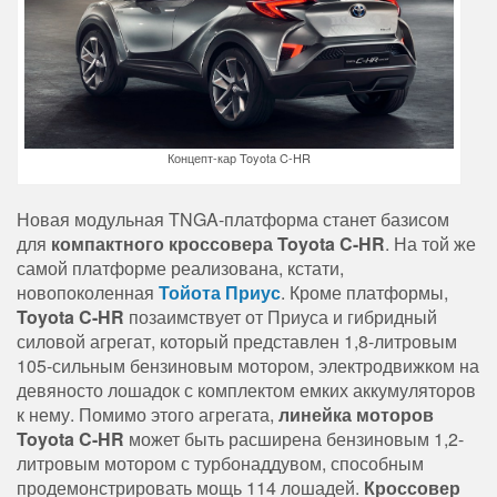
Концепт-кар Toyota C-HR
Новая модульная TNGA-платформа станет базисом
для
компактного кроссовера Toyota C-HR
. На той же
самой платформе реализована, кстати,
новопоколенная
Тойота Приус
. Кроме платформы,
Toyota C-HR
позаимствует от Приуса и гибридный
силовой агрегат, который представлен 1,8-литровым
105-сильным бензиновым мотором, электродвижком на
девяносто лошадок с комплектом емких аккумуляторов
к нему. Помимо этого агрегата,
линейка моторов
Toyota C-HR
может быть расширена бензиновым 1,2-
литровым мотором с турбонаддувом, способным
продемонстрировать мощь 114 лошадей.
Кроссовер