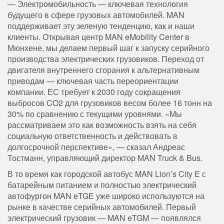
— Электромобильность — ключевая технология
будущего в сфере грузовых автомобилей. MAN
поддерживает эту зеленую тенденцию, как и наши
клиенты. Открывая центр MAN eMobility Center в
Мюнхене, мы делаем первый шаг к запуску серийного
производства электрических грузовиков. Переход от
двигателя внутреннего сгорания к альтернативным
приводам — ​​ключевая часть переориентации
компании. ЕС требует к 2030 году сокращения
выбросов CO2 для грузовиков весом более 16 тонн на
30% по сравнению с текущими уровнями. «Мы
рассматриваем это как возможность взять на себя
социальную ответственность и действовать в
долгосрочной перспективе», — сказал Андреас
Тостманн, управляющий директор MAN Truck & Bus.
В то время как городской автобус MAN Lion’s City E с
батарейным питанием и полностью электрический
автофургон MAN eTGE уже широко используются на
рынке в качестве серийных автомобилей. Первый
электрический грузовик — MAN eTGM — появлялся