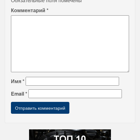
Обязательные поля помечены
*
Комментарий
*
Имя
*
Email
*