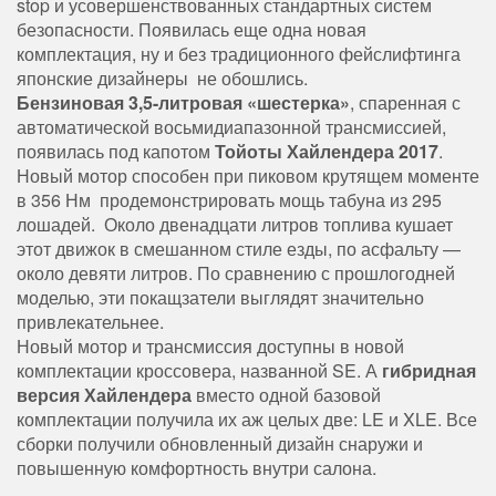
stop и усовершенствованных стандартных систем
безопасности. Появилась еще одна новая
комплектация, ну и без традиционного фейслифтинга
японские дизайнеры не обошлись.
Бензиновая 3,5-литровая «шестерка»
, спаренная с
автоматической восьмидиапазонной трансмиссией,
появилась под капотом
Тойоты Хайлендера 2017
.
Новый мотор способен при пиковом крутящем моменте
в 356 Нм продемонстрировать мощь табуна из 295
лошадей. Около двенадцати литров топлива кушает
этот движок в смешанном стиле езды, по асфальту —
около девяти литров. По сравнению с прошлогодней
моделью, эти покащзатели выглядят значительно
привлекательнее.
Новый мотор и трансмиссия доступны в новой
комплектации кроссовера, названной SE. А
гибридная
версия
Хайлендера
вместо одной базовой
комплектации получила их аж целых две: LE и XLE. Все
сборки получили обновленный дизайн снаружи и
повышенную комфортность внутри салона.