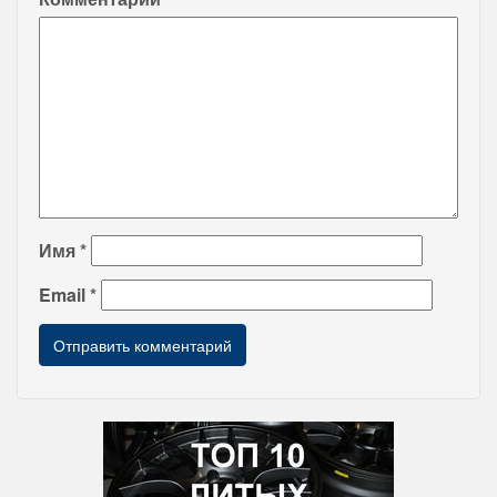
Имя
*
Email
*