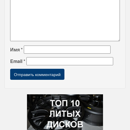
Имя
*
Email
*