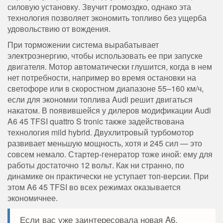
силовую установку. Звучит громоздко, однако эта
технология позволяет экономить топливо без ущерба
удовольствию от вождения.
При торможении система вырабатывает
электроэнергию, чтобы использовать ее при запуске
двигателя. Мотор автоматически глушится, когда в нем
нет потребности, например во время остановки на
светофоре или в скоростном диапазоне 55–160 км/ч,
если для экономии топлива Audi решит двигаться
накатом. В появившейся у дилеров модификации Audi
A6 45 TFSI quattro S tronic также задействована
технология mild hybrid. Двухлитровый турбомотор
развивает меньшую мощность, хотя и 245 сил — это
совсем немало. Стартер-генератор тоже иной: ему для
работы достаточно 12 вольт. Как ни странно, по
динамике он практически не уступает топ-версии. При
этом A6 45 TFSI во всех режимах оказывается
экономичнее.
Если вас уже заинтересовала новая A6,