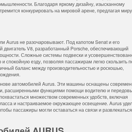
омышленности. Благодаря яркому дизайну, изысканному
тремится конкурировать на мировой арене, предлагая миру
ли Aurus не разочаровывают. Под капотом Senat и его
 двигатель V8, разработанный Porsche, обеспечивающий
мощности. Сложные системы подвески и усовершенствован
и спокойную езду, позволяя пассажирам легко скользить п
ничный баланс между производительностью и роскошью,
вождения.
основе автомобилей Aurus. Эти машины оснащены совреме
и, расширенными функциями помощи водителю и передов
 похвастаться множеством современных удобств, включая
ласса и настраиваемое окружающее освещение. Aurus уде
тобы пассажиры могли оставаться на связи и развлекаться
обилей AURUS