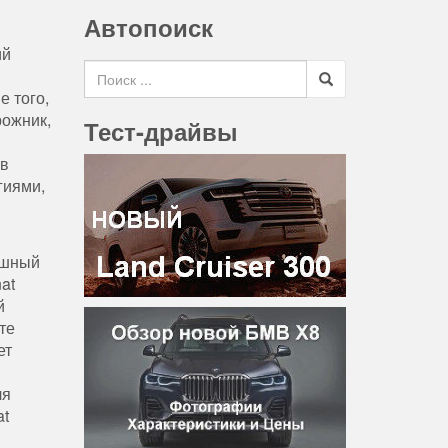
Автопоиск
ий
Search for
е того,
рожник,
Тест-драйвы
 в
гиями,
ошный
at
й
те
ет
ля
at