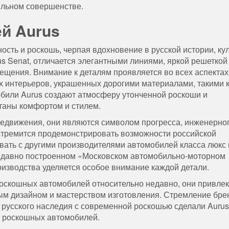
ильном совершенстве.
й Aurus
сть и роскошь, черпая вдохновение в русской истории, ку
us Senat, отличается элегантными линиями, яркой решеткой
щения. Внимание к деталям проявляется во всех аспектах,
х интерьеров, украшенных дорогими материалами, такими 
обили Aurus создают атмосферу утонченной роскоши и
утаны комфортом и стилем.
редвижения, они являются символом прогресса, инженерно
 стремится продемонстрировать возможности российской
ать с другими производителями автомобилей класса люкс 
недавно построенном «Московском автомобильно-моторном
оизводства уделяется особое внимание каждой детали.
роскошных автомобилей относительно недавно, они привле
м дизайном и мастерством изготовления. Стремление бре
 русского наследия с современной роскошью сделали Aurus
е роскошных автомобилей.