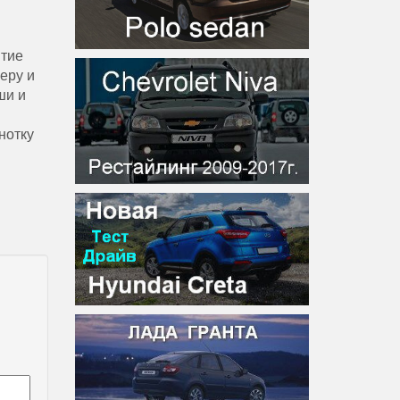
ятие
еру и
ши и
нотку