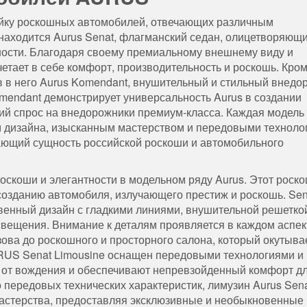
ейку роскошных автомобилей, отвечающих различным
находится Aurus Senat, флагманский седан, олицетворяющ
ности. Благодаря своему премиальному внешнему виду и
тает в себе комфорт, производительность и роскошь. Кром
 в него Aurus Komendant, внушительный и стильный внедо
mendant демонстрирует универсальность Aurus в создании
ий спрос на внедорожники премиум-класса. Каждая модель
м дизайна, изысканным мастерством и передовыми техноло
ающий сущность российской роскоши и автомобильного
оскоши и элегантности в модельном ряду Aurus. Этот роск
созданию автомобиля, излучающего престиж и роскошь. Sen
венный дизайн с гладкими линиями, внушительной решетко
вещения. Внимание к деталям проявляется в каждом аспек
зова до роскошного и просторного салона, который окутыва
RUS Senat Limousine оснащен передовыми технологиями и
 от вождения и обеспечивают непревзойденный комфорт д
 передовых технических характеристик, лимузин Aurus Sen
астерства, предоставляя эксклюзивные и необыкновенные