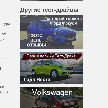
Другие тест-драйвы
льтуре
 от
как
го
в
кли
нда к