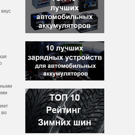
 вкус
ная
о
нными
ыми
ляет
 во