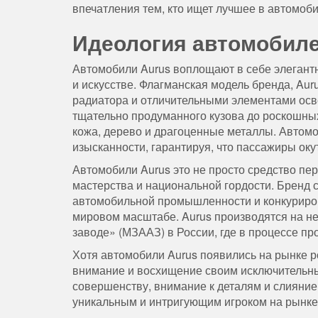
впечатления тем, кто ищет лучшее в автомоб
Идеология автомобиле
Автомобили Aurus воплощают в себе элегантно
и искусстве. Флагманская модель бренда, Aur
радиатора и отличительными элементами осве
тщательно продуманного кузова до роскошны
кожа, дерево и драгоценные металлы. Автом
изысканности, гарантируя, что пассажиры ок
Автомобили Aurus это не просто средство пе
мастерства и национальной гордости. Бренд
автомобильной промышленности и конкуриров
мировом масштабе. Aurus производятся на 
заводе» (МЗААЗ) в России, где в процессе пр
Хотя автомобили Aurus появились на рынке 
внимание и восхищение своим исключительны
совершенству, внимание к деталям и слияние
уникальным и интригующим игроком на рынк