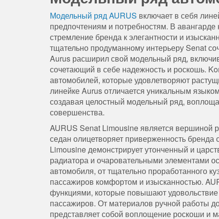
Модельный ряд AURUS
включает в себя лин
предпочтениям и потребностям. В авангарде 
стремление бренда к элегантности и изыскан
тщательно продуманному интерьеру Senat соче
Aurus расширил свой модельный ряд, включив
сочетающий в себе надежность и роскошь. Ko
автомобилей, которые удовлетворяют растущ
линейке Aurus отличается уникальным языко
создавая целостный модельный ряд, воплощ
совершенства.
AURUS Senat Limousine является вершиной р
седан олицетворяет приверженность бренда 
Limousine демонстрирует утонченный и царст
радиатора и очаровательными элементами ос
автомобиля, от тщательно проработанного ку
пассажиров комфортом и изысканностью. AU
функциями, которые повышают удовольствие
пассажиров. От материалов ручной работы до
представляет собой воплощение роскоши и м