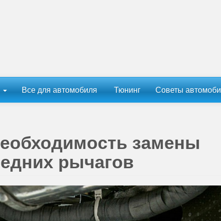
ы
Все для автомобиля
Тюнинг
Советы автомоби
необходимость замены
редних рычагов