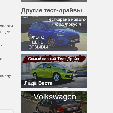
Другие тест-драйвы
роверки
ующее:
си
то
и
дойдут