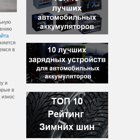
льную
шению
айта
еняется
емся в
у и
орые в
 износ