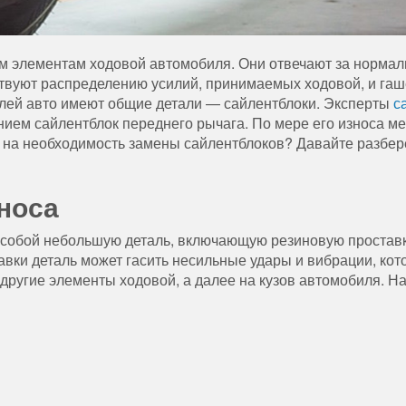
ым элементам ходовой автомобиля. Они отвечают за норма
ствуют распределению усилий, принимаемых ходовой, и га
лей авто имеют общие детали — сайлентблоки. Эксперты
с
анием сайлентблок переднего рычага. По мере его износа м
т на необходимость замены сайлентблоков? Давайте разбер
носа
 собой небольшую деталь, включающую резиновую проставк
авки деталь может гасить несильные удары и вибрации, кот
 другие элементы ходовой, а далее на кузов автомобиля. На