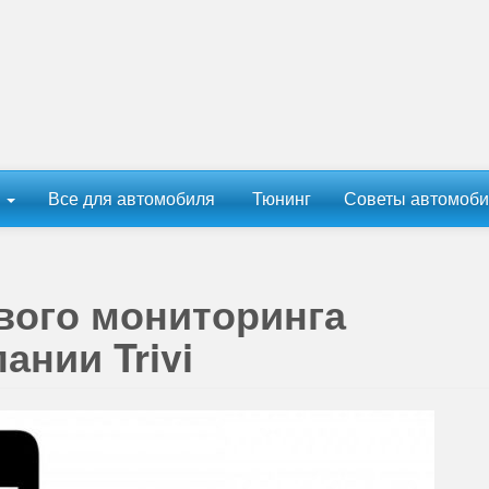
ы
Все для автомобиля
Тюнинг
Советы автомоби
вого мониторинга
ании Trivi