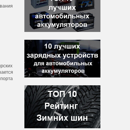
ования
ирских
вается
спорта