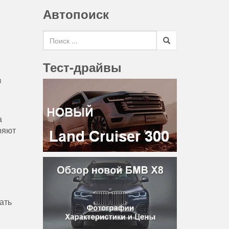
Автопоиск
Search for
Тест-драйвы
в
а
ряют
ать