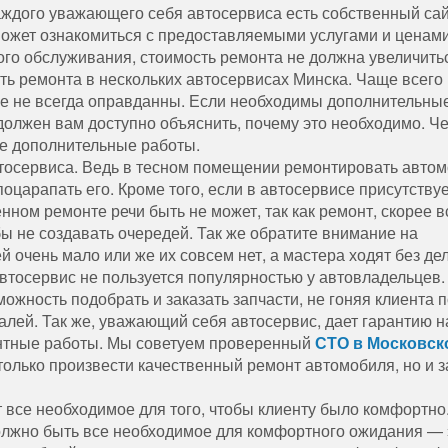
аждого уважающего себя автосервиса есть собственный сай
ожет ознакомиться с предоставляемыми услугами и ценами
ого обслуживания, стоимость ремонта не должна увеличить
ть ремонта в нескольких автосервисах Минска. Чаще всего
е не всегда оправданны. Если необходимы дополнительны
должен вам доступно объяснить, почему это необходимо. Ч
ые дополнительные работы.
тосервиса. Ведь в тесном помещении ремонтировать авто
 поцарапать его. Кроме того, если в автосервисе присутствуе
нном ремонте речи быть не может, так как ремонт, скорее в
обы не создавать очередей. Так же обратите внимание на
 очень мало или же их совсем нет, а мастера ходят без дел
автосервис не пользуется популярностью у автовладельцев.
можность подобрать и заказать запчасти, не гоняя клиента 
алей. Так же, уважающий себя автосервис, дает гарантию н
нтные работы. Мы советуем проверенный
СТО в Московск
 только произвести качественный ремонт автомобиля, но и з
 все необходимое для того, чтобы клиенту было комфортно
олжно быть все необходимое для комфортного ожидания — 