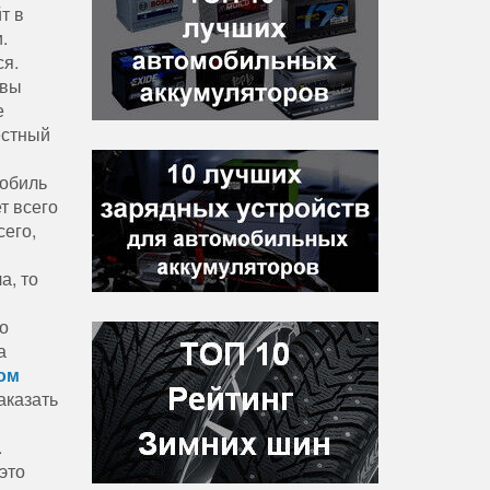
т в
.
ся.
 вы
е
естный
мобиль
т всего
сего,
а, то
по
а
ом
аказать
.
это