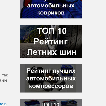
 так
акие
ис в