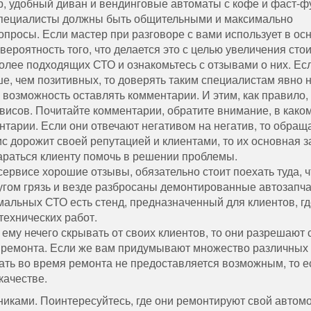
лер, удобный диван и вендинговые автоматы с кофе и фаст-ф
Специалисты должны быть общительными и максимально
опросы. Если мастер при разговоре с вами использует в ос
вероятность того, что делается это с целью увеличения сто
олее подходящих СТО и ознакомьтесь с отзывами о них. Ес
е, чем позитивных, то доверять таким специалистам явно 
ь возможность оставлять комментарии. И этим, как правило,
висов. Почитайте комментарии, обратите внимание, в како
тарии. Если они отвечают негативом на негатив, то обраща
ис дорожит своей репутацией и клиентами, то их основная 
араться клиенту помочь в решении проблемы.
ервисе хорошие отзывы, обязательно стоит поехать туда, 
угом грязь и везде разбросаны демонтированные автозапча
мальных СТО есть стенд, предназначенный для клиентов, гд
технических работ.
 ему нечего скрывать от своих клиентов, то они разрешают
я ремонта. Если же вам придумывают множество различных
вать во время ремонта не предоставляется возможным, то е
качестве.
иками. Поинтересуйтесь, где они ремонтируют свой автом