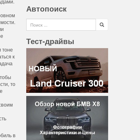
удами.
Автопоиск
новном
Search for
имости.
ли
не
Тест-драйвы
м тоне
ться к
задача
чтобы
сти, то
е
 своим
сть
обиль в