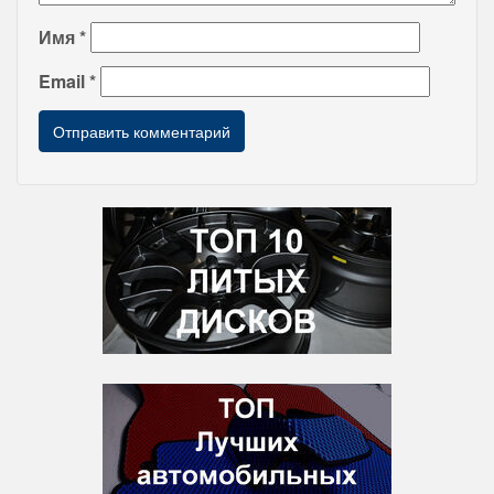
Имя
*
Email
*