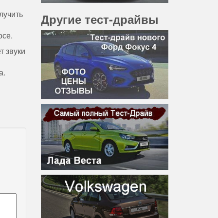
лучить
Другие тест-драйвы
осе.
т звуки
а.