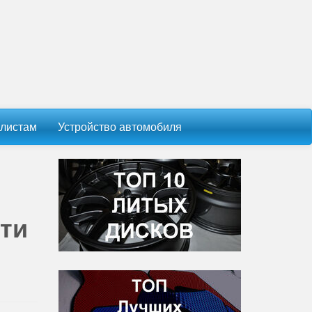
листам
Устройство автомобиля
ти