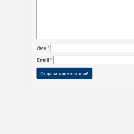
Имя
*
Email
*