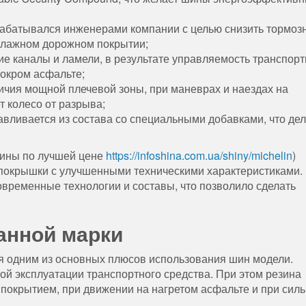
рабатывался инженерами компании с целью снизить тормоз
а влажном дорожном покрытии;
ие каналы и ламели, в результате управляемость транспорт
мокром асфальте;
личия мощной плечевой зоны, при маневрах и наездах на
т колесо от разрыва;
тавливается из состава со специальными добавками, что дел
шины по лучшей цене
https://infoshina.com.ua/shiny/michelin
)
 покрышки с улучшенными техническими характеристиками.
овременные технологии и составы, что позволило сделать
анной марки
 одним из основных плюсов использования шин модели.
й эксплуатации транспортного средства. При этом резина
 покрытием, при движении на нагретом асфальте и при сил