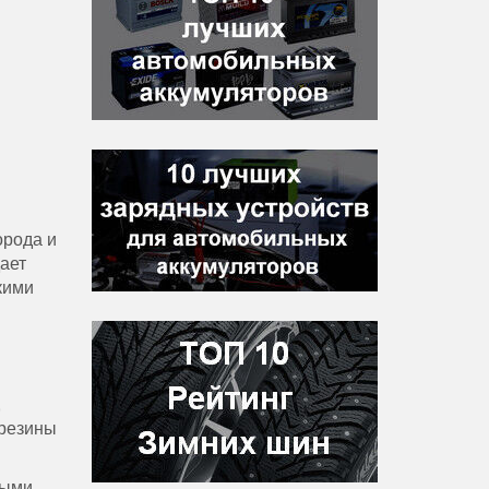
орода и
ает
кими
,
 резины
ными,