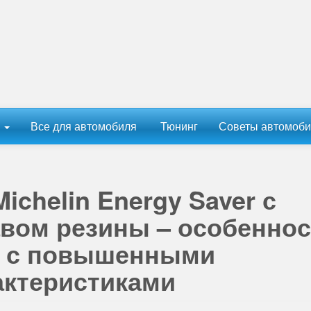
ы
Все для автомобиля
Тюнинг
Советы автомоби
chelin Energy Saver с
вом резины – особеннос
н с повышенными
ктеристиками