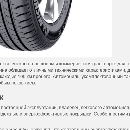
er возможно на легковом и коммерческом транспорте для г
зина обладает отличными техническими характеристиками, д
 каждые 100 км пробега.
Автомобиль, укомплектованный та
любым покрытием.
к
 постоянной эксплуатации, владелец легкового автомобиля
надежные и энергоэффективные покрышки. Особенностями
rable Security Compound, что желает шины энергоэффектив