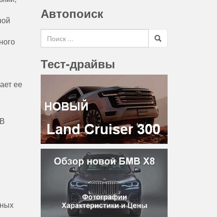
Автопоиск
ной
Search for
ного
Тест-драйвы
ает ее
 В
ьных