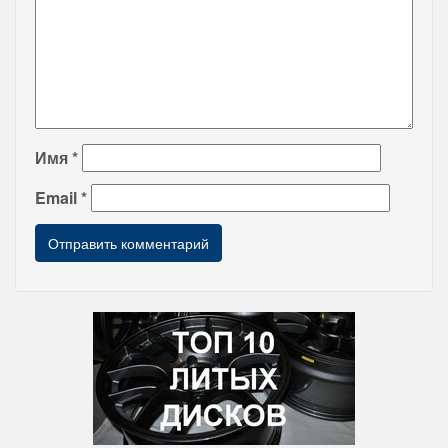
Имя
*
Email
*