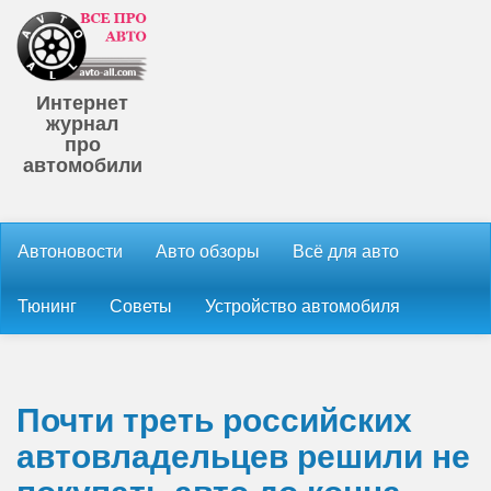
Интернет
журнал
про
автомобили
Автоновости
Авто обзоры
Всё для авто
Тюнинг
Советы
Устройство автомобиля
Почти треть российских
автовладельцев решили не
покупать авто до конца